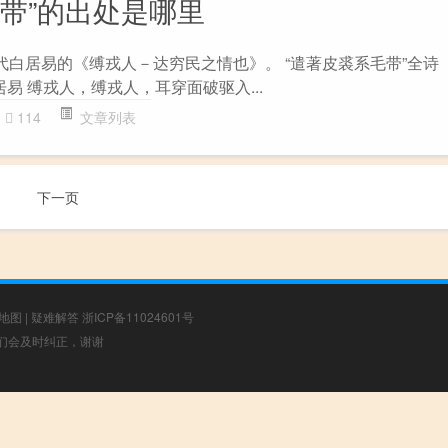
毛带”的出处是哪里
代白居易的《缚戎人－达穷民之情也》。 “遣著皮裘系毛带”全诗
居易 缚戎人，缚戎人，耳穿面破驱入...
114
文章列表
下一页
地图
|
疑难解答
浙ICP备11024601号
，我们会及时纠正，谢谢