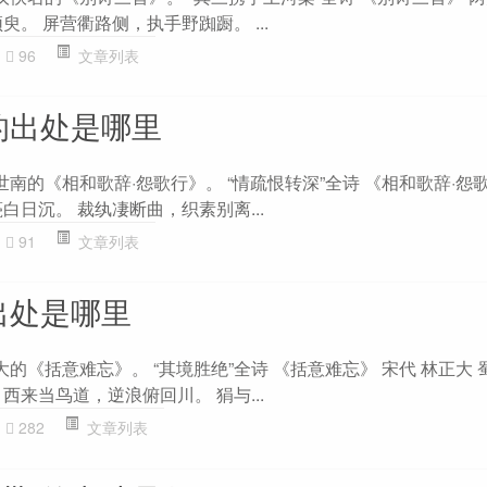
臾。 屏营衢路侧，执手野踟蹰。 ...
96
文章列表
的出处是哪里
世南的《相和歌辞·怨歌行》。 “情疏恨转深”全诗 《相和歌辞·怨
白日沉。 裁纨凄断曲，织素别离...
91
文章列表
出处是哪里
大的《括意难忘》。 “其境胜绝”全诗 《括意难忘》 宋代 林正大
西来当鸟道，逆浪俯回川。 狷与...
282
文章列表