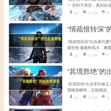
一 良时不再至，离别在须
jzr
11-24
0
“情疏恨转深”
“情疏恨转深”出自唐代虞
虞世南 紫殿秋风冷，雕甍
jzr
11-24
0
“其境胜绝”的
“其境胜绝”出自宋代林正
望峨眉横绝，石栈相连。 
jzr
11-24
0