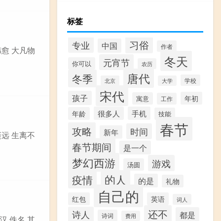
标签
习俗
专业
中国
作者
韩愈 大凡物
冬天
元宵节
你可以
农历
唐代
冬季
学校
北京
大学
宋代
孩子
年初
寓意
工作
很多人
手机
年龄
技能
春节
攻略
时间
新年
迈远 生离不
春节期间
是一个
梦幻西游
游戏
汤圆
的人
疫情
的是
礼物
自己的
红包
英语
词人
还不
诗人
都是
诗词
费用
汉 佚名 其