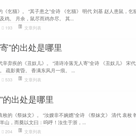
的《乞猫》。 “其子患之”全诗 《乞猫》 明代 刘基 赵人患鼠，
鸡。 月余，鼠尽而鸡亦尽。 其...
193
文章列表
人寄”的出处是哪里
代辛弃疾的《丑奴儿》。 “清诗冷落无人寄”全诗 《丑奴儿》 宋代
 疏影黄昏。 香满东风月一痕。 ...
533
文章列表
”的出处是哪里
袁枚的《祭妹文》。 “汝嫂非不婉嫕”全诗 《祭妹文》 清代 袁枚 
羊山，而奠以文曰：呜呼！汝生于浙，...
204
文章列表