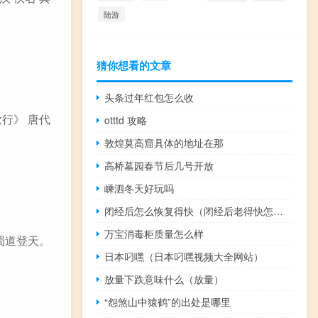
陆游
猜你想看的文章
头条过年红包怎么收
歌行》 唐代
otttd 攻略
敦煌莫高窟具体的地址在那
高桥墓园春节后几号开放
嵊泗冬天好玩吗
闭经后怎么恢复得快（闭经后老得快怎么办）
万宝消毒柜质量怎么样
 蜀道登天。
日本叼嘿（日本叼嘿视频大全网站）
放量下跌意味什么（放量）
“怨煞山中猿鹤”的出处是哪里