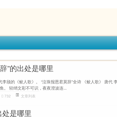
莫辞”的出处是哪里
代李颀的《鲛人歌》。 “泣珠报恩君莫辞”全诗 《鲛人歌》 唐代 
。 轻绡文彩不可识，夜夜澄波连...
732
文章列表
出处是哪里