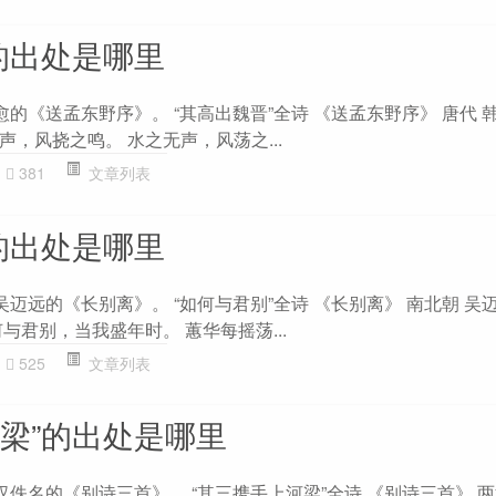
的出处是哪里
愈的《送孟东野序》。 “其高出魏晋”全诗 《送孟东野序》 唐代 
，风挠之鸣。 水之无声，风荡之...
381
文章列表
的出处是哪里
吴迈远的《长别离》。 “如何与君别”全诗 《长别离》 南北朝 吴
与君别，当我盛年时。 蕙华每摇荡...
525
文章列表
河梁”的出处是哪里
汉佚名的《别诗三首》。 “其三携手上河梁”全诗 《别诗三首》 两