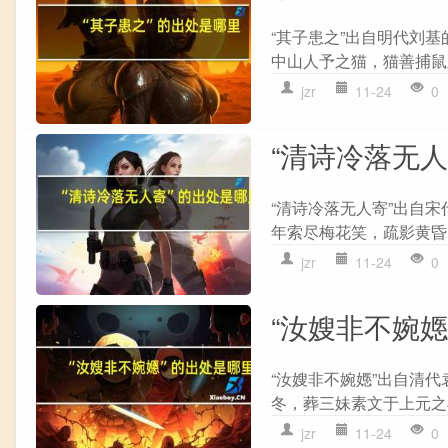
“其子患之”出自明代刘基
中山人予之猫，猫善捕鼠及
jzr
11-24
0
“清诗冷落无
“清诗冷落无人寄”出自宋
年索尽梅花笑，疏影黄昏。
jzr
11-24
0
“汝嫂非不婉嫕
“汝嫂非不婉嫕”出自清代
冬，葬三妹素文于上元之
jzr
11-24
0