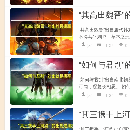
“其高出魏晋”
“其高出魏晋”出自唐代韩
不得其平则鸣：草木之无声
jzr
11-24
0
“如何与君别”
“如何与君别”出自南北朝
可闻，况复长相思。 如何
jzr
11-24
0
“其三携手上
“其三携手上河梁”出自两