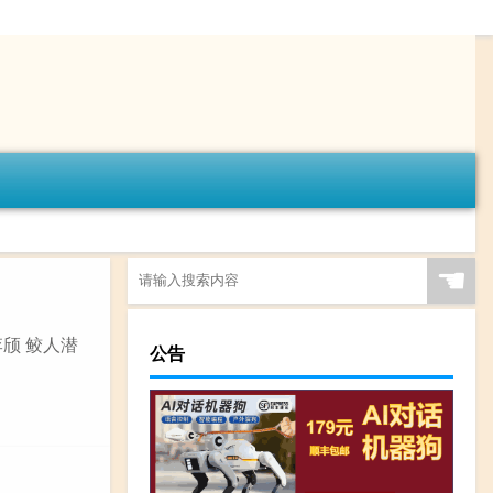
☚
李颀 鲛人潜
公告