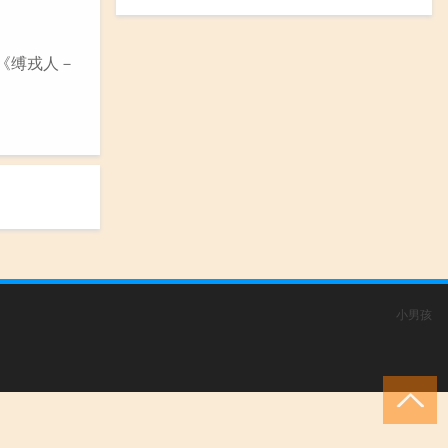
 《缚戎人－
小男孩