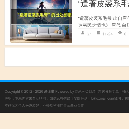
“遣著皮裘系
“遣著皮裘系毛带”出自唐
达穷民之情也》 唐代 白
jzr
11-24
0
Copyright © 2012 - 2026
爱读啦
Powered by
网站分类目录
|
精选推荐文章
|
网站
声明：本站内容来自互联网，如信息有错误可发邮件到f_fb#foxmail.com说明
本站仅为个人兴趣爱好，不接盈利性广告及商业合作