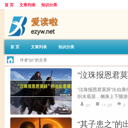
首 页
文章列表
知识分类
首 页
文章列表
知识分类
>
作者“jzr”的文章
“泣珠报恩君
“泣珠报恩君莫辞”出自唐
织水底居，侧身上下随游鱼
jzr
11-25
0
“其子患之”的