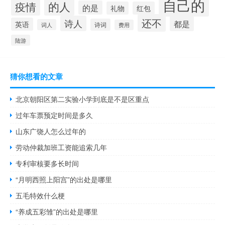
自己的
的人
疫情
的是
礼物
红包
还不
诗人
都是
英语
诗词
词人
费用
陆游
猜你想看的文章
北京朝阳区第二实验小学到底是不是区重点
过年车票预定时间是多久
山东广饶人怎么过年的
劳动仲裁加班工资能追索几年
专利审核要多长时间
“月明西照上阳宫”的出处是哪里
五毛特效什么梗
“养成五彩雏”的出处是哪里