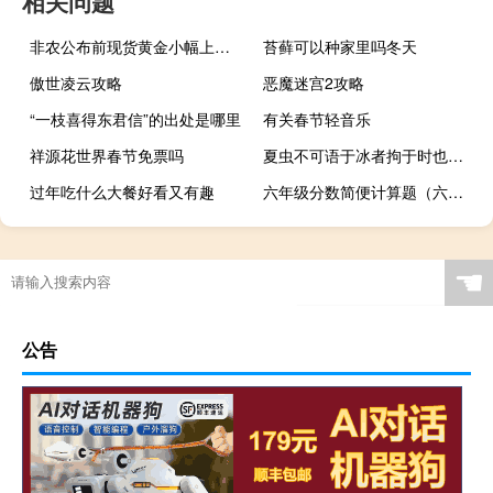
相关问题
非农公布前现货黄金小幅上扬现报1945.7美元/盎司美元指数DXY小幅走低报103.59
苔藓可以种家里吗冬天
傲世凌云攻略
恶魔迷宫2攻略
“一枝喜得东君信”的出处是哪里
有关春节轻音乐
祥源花世界春节免票吗
夏虫不可语于冰者拘于时也（夏虫不可语于冰）
过年吃什么大餐好看又有趣
六年级分数简便计算题（六年级分数简便计算题100道）
☚
公告