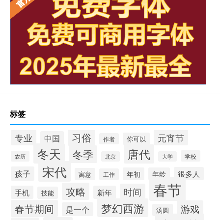
标签
习俗
专业
元宵节
中国
你可以
作者
冬天
唐代
冬季
学校
农历
北京
大学
宋代
孩子
很多人
年初
年龄
寓意
工作
春节
攻略
时间
手机
新年
技能
梦幻西游
春节期间
游戏
是一个
汤圆