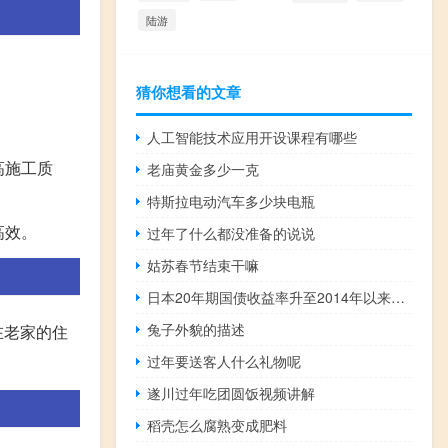
陆游
猜你想看的文章
人工智能技术应用开设课程有哪些
高施工质
老庙黄金多少一克
特斯拉电动汽车多少块电瓶
高效。
过年了什么都没准备的说说
姑苏春节结束干嘛
日本20年期国债收益率升至2014年以来最高水平
兔子外貌的描述
在老家的住
过年要送客人什么礼物呢
遂川过年吃团圆饭视频讲解
稻壳怎么腐熟变成肥料