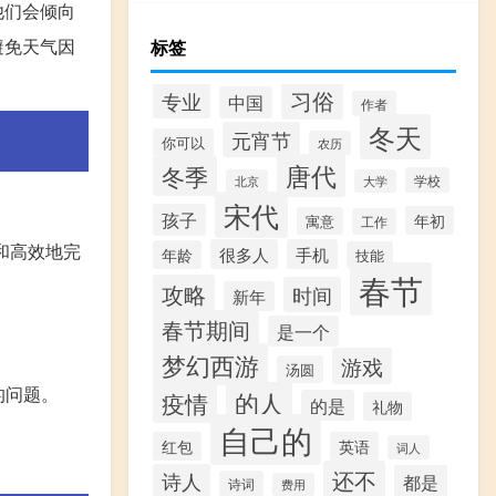
他们会倾向
避免天气因
标签
习俗
专业
中国
作者
冬天
元宵节
你可以
农历
唐代
冬季
学校
北京
大学
宋代
孩子
年初
寓意
工作
和高效地完
很多人
手机
年龄
技能
春节
攻略
时间
新年
春节期间
是一个
梦幻西游
游戏
汤圆
的问题。
的人
疫情
的是
礼物
自己的
红包
英语
词人
还不
诗人
都是
诗词
费用