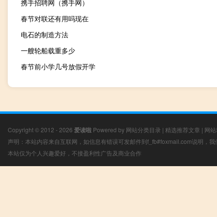
携手招聘网（携手网）
春节对联还有用吗现在
电石的制造方法
一艘轮船载重多少
春节前小学几号放假开学
Copyright © 2012 - 2026
爱读啦
Powered by
网站分类目录
|
精选推荐文章
|
网站
声明：本站内容来自互联网，如信息有错误可发邮件到f_fb#foxmail.com说明
本站仅为个人兴趣爱好，不接盈利性广告及商业合作