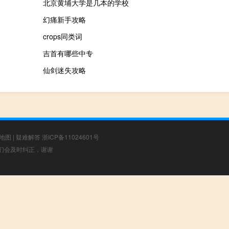
北京黄埔大学是几本的学校
幻痛新手攻略
crops同类词
吉首有哪些中专
仙剑迷失攻略
地图
|
疑难解答
浙ICP备11024601号
，我们会及时纠正，谢谢