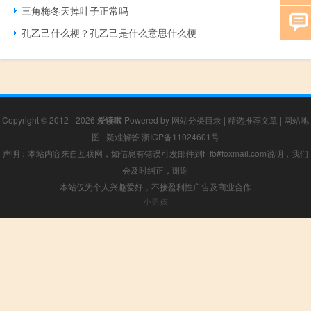
三角梅冬天掉叶子正常吗
孔乙己什么梗？孔乙己是什么意思什么梗
Copyright © 2012 - 2026
爱读啦
Powered by
网站分类目录
|
精选推荐文章
|
网站地
图
|
疑难解答
浙ICP备11024601号
声明：本站内容来自互联网，如信息有错误可发邮件到f_fb#foxmail.com说明，我们
会及时纠正，谢谢
本站仅为个人兴趣爱好，不接盈利性广告及商业合作
小男孩