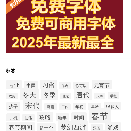
标签
习俗
专业
元宵节
中国
你可以
作者
冬天
唐代
冬季
学校
农历
北京
大学
宋代
孩子
很多人
年初
年龄
寓意
工作
春节
攻略
时间
手机
新年
技能
梦幻西游
春节期间
游戏
是一个
汤圆