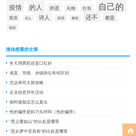
自己的
的人
疫情
的是
礼物
红包
还不
诗人
都是
英语
诗词
词人
费用
陆游
猜你想看的文章
冬天用唇彩还是口红好
省直、市级、乡镇岗位有何区别
尤达寿司大厨攻略
企业创意拜年活动
保时捷胎压怎么复位
色的偏旁是斜刀头对吗（色的偏旁）
“恩义重如山”的出处是哪里
“忽从梦中至吾前”的出处是哪里