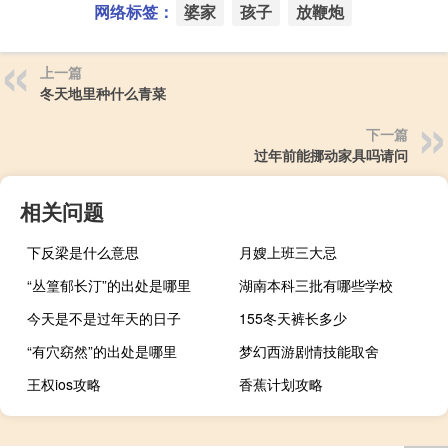
网络标签：
婆家
孩子
放鞭炮
上一篇
冬天地里种什么青菜
下一篇
过年前能挪动家具吗请问
相关问题
下反梁是什么意思
月嫂上班三大忌
“丛篁郁长汀”的出处是哪里
湖南本科三批有哪些学校
今天是不是过年天的日子
155冬天裤长多少
“有穴窈然”的出处是哪里
梦幻西游剧情技能取舍
王权ios攻略
香蕉计划攻略