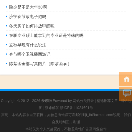
除夕是不是大年30啊
济宁春节放电子炮吗
冬天房子如何排放甲醛呢
在职专业硕士能拿到的毕业证是特殊的吗
立秋早晚有什么说法
春节哪个卫视播西游记
陈紫函全部写真图片（陈紫函qq）
Copyright © 2012 - 2026
爱读啦
Powered by
网站分类目录
|
精选推荐文章
|
网站地
图
|
疑难解答
浙ICP备11024601号
声明：本站内容来自互联网，如信息有错误可发邮件到f_fb#foxmail.com说明，我们
会及时纠正，谢谢
本站仅为个人兴趣爱好，不接盈利性广告及商业合作