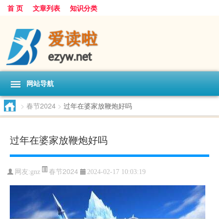
首 页
文章列表
知识分类
网站导航
>
春节2024
>
过年在婆家放鞭炮好吗
过年在婆家放鞭炮好吗
春节2024
网友:
gnz
2024-02-17 10:03:19