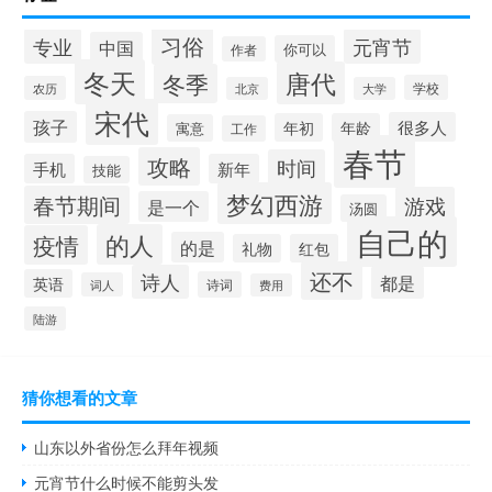
习俗
专业
元宵节
中国
你可以
作者
冬天
唐代
冬季
学校
农历
北京
大学
宋代
孩子
很多人
年初
年龄
寓意
工作
春节
攻略
时间
手机
新年
技能
梦幻西游
春节期间
游戏
是一个
汤圆
自己的
的人
疫情
的是
礼物
红包
还不
诗人
都是
英语
诗词
词人
费用
陆游
猜你想看的文章
山东以外省份怎么拜年视频
元宵节什么时候不能剪头发