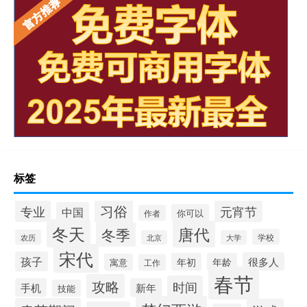
标签
习俗
专业
元宵节
中国
你可以
作者
冬天
唐代
冬季
学校
农历
北京
大学
宋代
孩子
很多人
年初
年龄
寓意
工作
春节
攻略
时间
手机
新年
技能