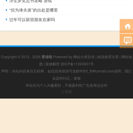
浮生梦笑忘书攻略 游戏
“但为谗夫蚩”的出处是哪里
过年可以留宿朋友在家吗
Copyright © 2012 - 2026
爱读啦
Powered by
网站分类目录
|
精选推荐文章
|
网站地
图
|
疑难解答
浙ICP备11024601号
声明：本站内容来自互联网，如信息有错误可发邮件到f_fb#foxmail.com说明，我们
会及时纠正，谢谢
本站仅为个人兴趣爱好，不接盈利性广告及商业合作
小男孩