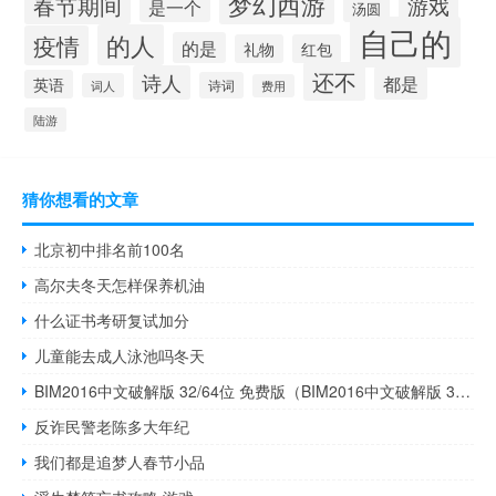
梦幻西游
春节期间
游戏
是一个
汤圆
自己的
的人
疫情
的是
礼物
红包
还不
诗人
都是
英语
诗词
词人
费用
陆游
猜你想看的文章
北京初中排名前100名
高尔夫冬天怎样保养机油
什么证书考研复试加分
儿童能去成人泳池吗冬天
BIM2016中文破解版 32/64位 免费版（BIM2016中文破解版 32/64位 免费版功能简介）
反诈民警老陈多大年纪
我们都是追梦人春节小品