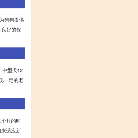
 为狗狗提供
到良好的保
中型犬12
出现一定的老
三个月的时
间来适应新