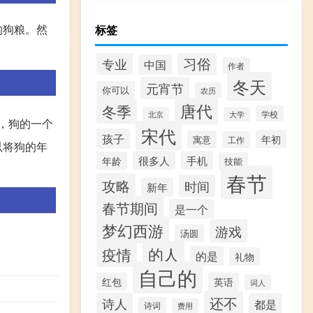
的狗粮。然
标签
习俗
专业
中国
作者
冬天
元宵节
你可以
农历
唐代
冬季
学校
北京
大学
，狗的一个
宋代
孩子
年初
寓意
工作
以将狗的年
很多人
手机
年龄
技能
春节
攻略
时间
新年
春节期间
是一个
梦幻西游
游戏
汤圆
的人
疫情
的是
礼物
自己的
红包
英语
词人
还不
诗人
都是
诗词
费用