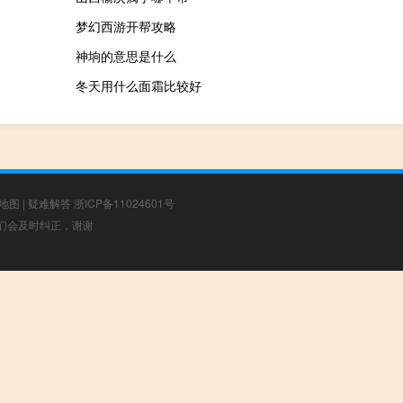
梦幻西游开帮攻略
神垧的意思是什么
冬天用什么面霜比较好
地图
|
疑难解答
浙ICP备11024601号
，我们会及时纠正，谢谢