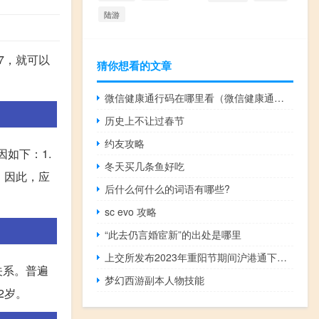
陆游
7，就可以
猜你想看的文章
微信健康通行码在哪里看（微信健康通行码在哪里找到）
历史上不让过春节
约友攻略
如下：1.
冬天买几条鱼好吃
。因此，应
后什么何什么的词语有哪些?
sc evo 攻略
“此去仍言婚宦新”的出处是哪里
上交所发布2023年重阳节期间沪港通下港股通交易日安排的通知：10月23日（星期一）不提供港股通服务10月24日（星期二）起照常开通港股通服务
关系。普遍
梦幻西游副本人物技能
2岁。