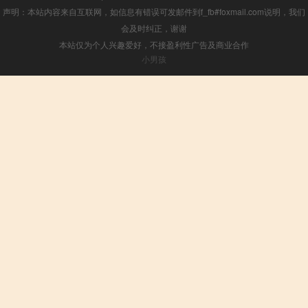
声明：本站内容来自互联网，如信息有错误可发邮件到f_fb#foxmail.com说明，我们
会及时纠正，谢谢
本站仅为个人兴趣爱好，不接盈利性广告及商业合作
小男孩