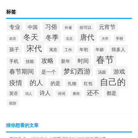
标签
习俗
专业
元宵节
中国
你可以
作者
冬天
唐代
冬季
学校
农历
北京
大学
宋代
孩子
很多人
年初
年龄
寓意
工作
春节
攻略
时间
手机
新年
技能
梦幻西游
春节期间
游戏
是一个
汤圆
自己的
的人
疫情
的是
礼物
红包
还不
诗人
都是
英语
诗词
词人
费用
陆游
猜你想看的文章