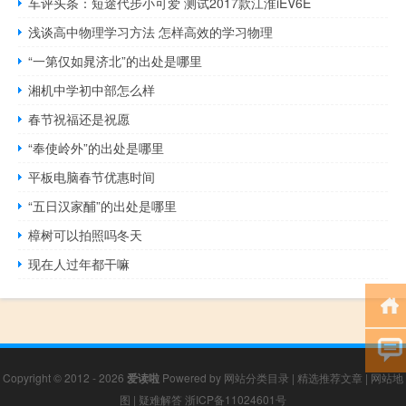
车评头条：短途代步小可爱 测试2017款江淮iEV6E
浅谈高中物理学习方法 怎样高效的学习物理
“一第仅如晁济北”的出处是哪里
湘机中学初中部怎么样
春节祝福还是祝愿
“奉使岭外”的出处是哪里
平板电脑春节优惠时间
“五日汉家酺”的出处是哪里
樟树可以拍照吗冬天
现在人过年都干嘛
Copyright © 2012 - 2026
爱读啦
Powered by
网站分类目录
|
精选推荐文章
|
网站地
图
|
疑难解答
浙ICP备11024601号