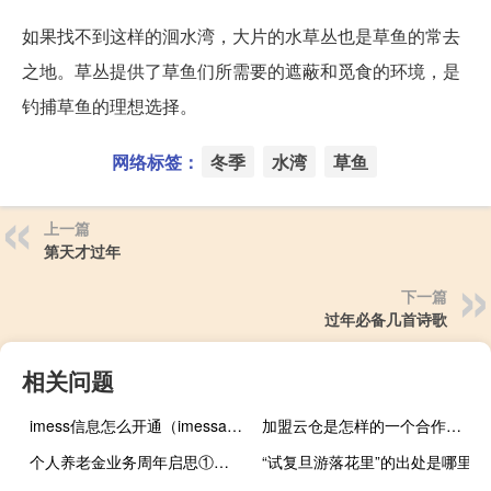
如果找不到这样的洄水湾，大片的水草丛也是草鱼的常去
之地。草丛提供了草鱼们所需要的遮蔽和觅食的环境，是
钓捕草鱼的理想选择。
网络标签：
冬季
水湾
草鱼
上一篇
第天才过年
下一篇
过年必备几首诗歌
相关问题
imess信息怎么开通（imessag信息是什么）
加盟云仓是怎样的一个合作模式
个人养老金业务周年启思①｜辟如行远必自迩 到底什么情况嘞
“试复旦游落花里”的出处是哪里