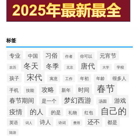
标签
习俗
专业
元宵节
中国
你可以
作者
冬天
唐代
冬季
学校
农历
北京
大学
宋代
孩子
很多人
年初
年龄
寓意
工作
春节
攻略
时间
手机
新年
技能
梦幻西游
春节期间
游戏
是一个
汤圆
自己的
的人
疫情
的是
礼物
红包
还不
诗人
都是
英语
诗词
词人
费用
陆游