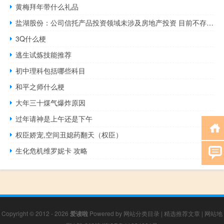
黄梅拜年带什么礼品
盐湖股份：公司信托产品投资领域未涉及房地产投资 目前不存在无法兑付的情况
3Q什么梗
逃生试炼技能推荐
初中理科包括哪些科目
和平之师什么梗
大年三十煤气爆炸原因
过年请神是上午还是下午
权臣娇宠,空间丑媳药翻天（权臣）
生化危机维罗妮卡 攻略
Copyright © 2012 - 2026
爱读啦
Powered by
网站分类目录
|
精选推荐文章
|
网站地