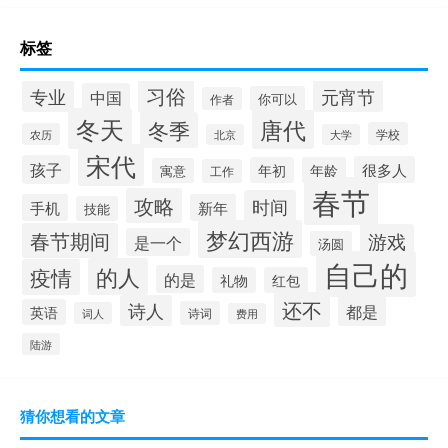
标签
习俗
专业
元宵节
中国
你可以
作者
冬天
唐代
冬季
学校
农历
北京
大学
宋代
孩子
很多人
年初
年龄
寓意
工作
春节
攻略
时间
手机
新年
技能
梦幻西游
春节期间
游戏
是一个
汤圆
自己的
的人
疫情
的是
礼物
红包
还不
诗人
都是
英语
诗词
词人
费用
陆游
猜你想看的文章