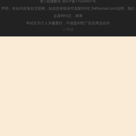
图
|
疑难解答
浙ICP备11024601号
声明：本站内容来自互联网，如信息有错误可发邮件到f_fb#foxmail.com说明，我们
会及时纠正，谢谢
本站仅为个人兴趣爱好，不接盈利性广告及商业合作
小男孩