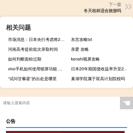
下一篇
冬天桂林适合旅游吗
相关问题
市场消息：日本央行考虑将2023/24财年核心CPI预测目标从7月的2.5%上调至接近3%
东宫攻略txt
河南高考提前批次录取时间
亲爱 攻略
如何判断面粉过期
kenshi视屏攻略
vivo手机如何使用锁屏功能 在锁屏状态下查看消息内容？
日本20年期国债收益率升至2014年以来最高水平
“试问甘藜藿”的出处是哪里
巢湖学院属于双高计划院校吗
☚
公告