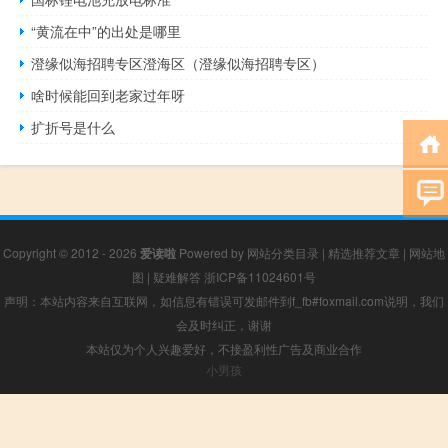
“黄流在中”的出处是哪里
澄缘似海招聘专区澄海区（澄缘似海招聘专区）
啥时候能回到老家过年呀
扩折号是什么
Copyright © 2012 - 2026
爱读啦
Powered by
网站分类目录
|
精选推荐文章
|
网站地
图
|
疑难解答
浙ICP备11024601号
声明：本站内容来自互联网，如信息有错误可发邮件到f_fb#foxmail.com说明，我们
会及时纠正，谢谢
本站仅为个人兴趣爱好，不接盈利性广告及商业合作
小男孩