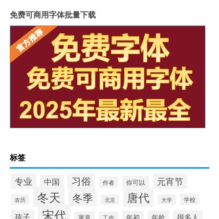
免费可商用字体批量下载
标签
习俗
专业
元宵节
中国
你可以
作者
冬天
唐代
冬季
学校
农历
北京
大学
宋代
孩子
很多人
年初
年龄
寓意
工作