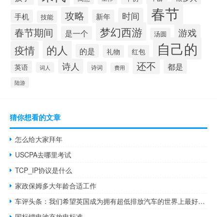
春节
攻略
时间
手机
新年
技能
梦幻西游
春节期间
游戏
是一个
汤圆
自己的
的人
疫情
的是
礼物
红包
还不
诗人
都是
英语
诗词
词人
费用
陆游
猜你想看的文章
怎么给大家拜年
USCPA去哪里考试
TCP_IP协议是什么
家政保姆多大年龄合适工作
车评头条：我们希望英国成为拥有超低排放汽车的世界上最好的地方
国标锂电池充放电标准