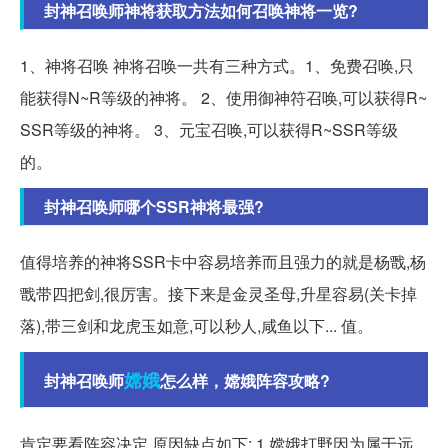
封神召唤师神将获取方法如何召唤神将一览?
1、神将召唤 神将召唤一共有三种方式。1、免费召唤,只
能获得N~R等级的神将。 2、使用御神符召唤,可以获得R~
SSR等级的神将。 3、元宝召唤,可以获得R~SSR等级
的。
封神召唤师哪个SSR神将最强?
值得培养的神将SSR卡中容易培养而且强力的就是杨戬,杨
戬带四把剑,很厉害。接下来是金灵圣母,升星容易(关卡掉
落),带三剑和龙虎玉如意,可以秒人,咸鱼以下... 值。
嫦娥
封神召唤师
怎么样，嫦娥阵容攻略?
肯定要看阵容决定,原因缺点如下: 1.嫦娥打野因为属于远