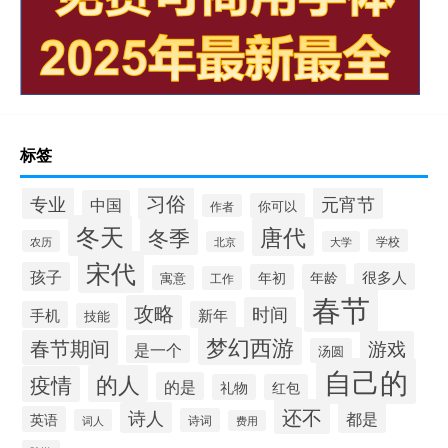
标签
习俗
专业
元宵节
中国
你可以
作者
冬天
唐代
冬季
学校
农历
北京
大学
宋代
孩子
很多人
年初
年龄
寓意
工作
春节
攻略
时间
手机
新年
技能
梦幻西游
春节期间
游戏
是一个
汤圆
自己的
的人
疫情
的是
礼物
红包
还不
诗人
都是
英语
诗词
词人
费用