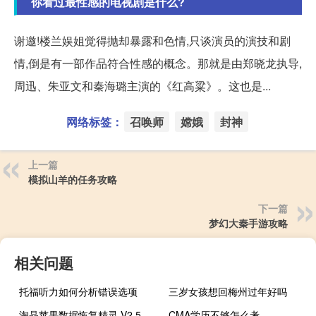
你看过最性感的电视剧是什么?
谢邀!楼兰娱姐觉得抛却暴露和色情,只谈演员的演技和剧
情,倒是有一部作品符合性感的概念。那就是由郑晓龙执导,
周迅、朱亚文和秦海璐主演的《红高粱》。这也是...
网络标签：
召唤师
嫦娥
封神
上一篇
模拟山羊的任务攻略
下一篇
梦幻大秦手游攻略
相关问题
托福听力如何分析错误选项
三岁女孩想回梅州过年好吗
淘晶苹果数据恢复精灵 V2.5.38 免费版（淘晶苹果数据恢复精灵 V2.5.38 免费版功能简介）
CMA学历不够怎么考