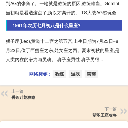
到AG的张角了。一输就是教练的原因,教练难当。Gemini
当初就是看透这点了,所以才离开的。 TS大战AG超玩会...
1991年农历七月初八是什么星座?
狮子座(Leo),黄道十二宫之第五宫,出生日期为7月23日~8
月22日,位于巨蟹座之东,处女座之西。夏末初秋的星座,是
人类内在的潜力与灵魂。 狮子座男性 狮子男很...
网络标签：
教练
游戏
荣耀
上一篇
香蕉计划攻略
下一篇
翡翠王座攻略