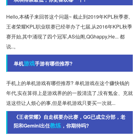
Hello,本橘子来回答这个问题~ 截止到2019年KPL秋季赛,
王者荣耀KPL职业联赛已经举办了七届,从2016年KPL秋季
赛开始,其中涌现了四个冠军,AS仙阁,QGhappy,He... 都
说..。
游戏
单机
手游有哪些推荐?
手机上的单机游戏有哪些推荐? 单机游戏在这个赚快钱的
年代,实在算得上是游戏界的的一股清流了,没有氪金、充就
送这些让人烦心的事,但是单机游戏只要买一次就...
《王者荣耀》自走棋要办比赛，QG已成立分部，老
教练
阳和Gemini出任
，你期待吗?