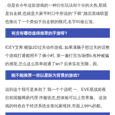
. 但是在今年这款游戏的一种衍生玩法却十分的火热,那就
是自走棋,也就是大家平时口中所说的“下棋”,随后英雄联盟
也推出了一个类似于自走棋的模式,名字叫做云顶。
有没有哪些值得推荐的手游呀?
ICEY艾希:横版2D过关动作游戏, 如果满脑子想过关的话整
个游戏打通都用不了俩小时, 第一遍打完当场懵b,有种被骗
的感觉,怎么这么简单就通了wc? 后来实在无聊... 因。
能不能推荐一些以星际为背景的游戏?
说到这个我可是来劲了 我一个个说吧 一、EVE星战前夜
目前国服网易代理 停服状态,想体验可以上世界服。 这游
戏的特色在于经济系统全靠玩家维持,市面上99%的船。