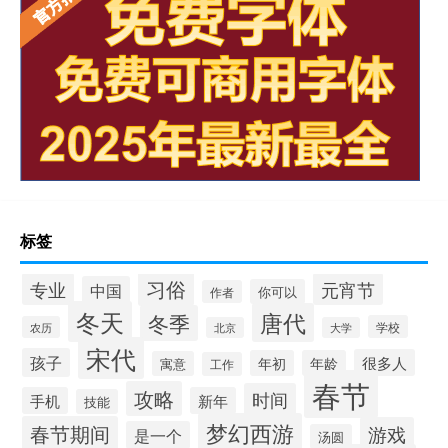
标签
习俗
专业
元宵节
中国
你可以
作者
冬天
唐代
冬季
学校
农历
北京
大学
宋代
孩子
很多人
年初
年龄
寓意
工作
春节
攻略
时间
手机
新年
技能
梦幻西游
春节期间
游戏
是一个
汤圆