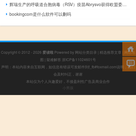
辉瑞生产的呼吸道合胞病毒（RSV）疫苗Abrysvo获得欧盟委员会批准被允许在欧盟各国上市销售
bookingcom是什么软件可以删吗
Copyright © 2012 - 2026
爱读啦
Powered by
网站分类目录
|
精选推荐文章
|
网站地
图
|
疑难解答
浙ICP备11024601号
声明：本站内容来自互联网，如信息有错误可发邮件到f_fb#foxmail.com说明，我们
会及时纠正，谢谢
本站仅为个人兴趣爱好，不接盈利性广告及商业合作
小男孩