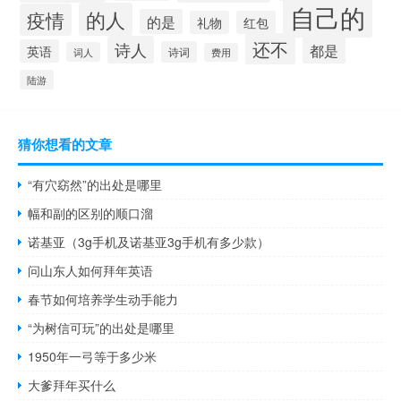
自己的
的人
疫情
的是
礼物
红包
还不
诗人
都是
英语
诗词
词人
费用
陆游
猜你想看的文章
“有穴窈然”的出处是哪里
幅和副的区别的顺口溜
诺基亚（3g手机及诺基亚3g手机有多少款）
问山东人如何拜年英语
春节如何培养学生动手能力
“为树信可玩”的出处是哪里
1950年一弓等于多少米
大爹拜年买什么