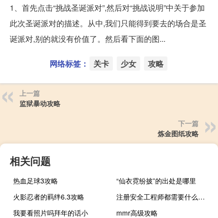
1、首先点击“挑战圣诞派对”,然后对“挑战说明”中关于参加
此次圣诞派对的描述。从中,我们只能得到要去的场合是圣
诞派对,别的就没有价值了。然后看下面的图...
网络标签：
关卡
少女
攻略
上一篇
监狱暴动攻略
下一篇
炼金图纸攻略
相关问题
热血足球3攻略
“仙衣霓纷披”的出处是哪里
火影忍者的羁绊6.3攻略
注册安全工程师都需要什么报考条件
我要看照片吗拜年的话小
mmr高级攻略