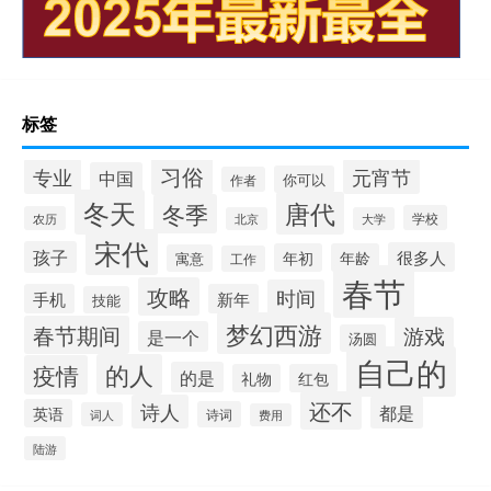
标签
习俗
专业
元宵节
中国
你可以
作者
冬天
唐代
冬季
学校
农历
北京
大学
宋代
孩子
很多人
年初
年龄
寓意
工作
春节
攻略
时间
手机
新年
技能
梦幻西游
春节期间
游戏
是一个
汤圆
自己的
的人
疫情
的是
礼物
红包
还不
诗人
都是
英语
诗词
词人
费用
陆游