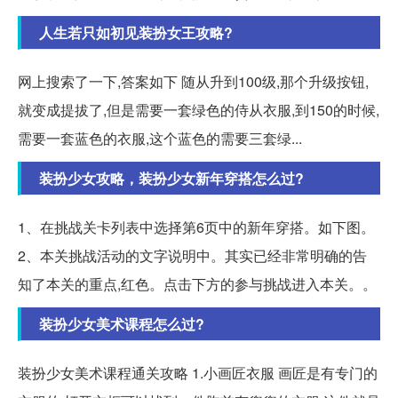
人生若只如初见装扮女王攻略?
网上搜索了一下,答案如下 随从升到100级,那个升级按钮,
就变成提拔了,但是需要一套绿色的侍从衣服,到150的时候,
需要一套蓝色的衣服,这个蓝色的需要三套绿...
装扮少女攻略，装扮少女新年穿搭怎么过?
1、在挑战关卡列表中选择第6页中的新年穿搭。如下图。
2、本关挑战活动的文字说明中。其实已经非常明确的告
知了本关的重点,红色。点击下方的参与挑战进入本关。。
装扮少女美术课程怎么过?
装扮少女美术课程通关攻略 1.小画匠衣服 画匠是有专门的