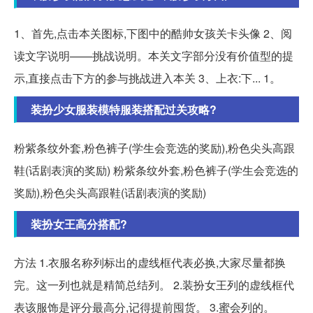
1、首先,点击本关图标,下图中的酷帅女孩关卡头像 2、阅
读文字说明——挑战说明。本关文字部分没有价值型的提
示,直接点击下方的参与挑战进入本关 3、上衣:下... 1。
装扮少女服装模特服装搭配过关攻略?
粉紫条纹外套,粉色裤子(学生会竞选的奖励),粉色尖头高跟
鞋(话剧表演的奖励) 粉紫条纹外套,粉色裤子(学生会竞选的
奖励),粉色尖头高跟鞋(话剧表演的奖励)
装扮女王高分搭配?
方法 1.衣服名称列标出的虚线框代表必换,大家尽量都换
完。这一列也就是精简总结列。 2.装扮女王列的虚线框代
表该服饰是评分最高分,记得提前囤货。 3.蜜会列的。