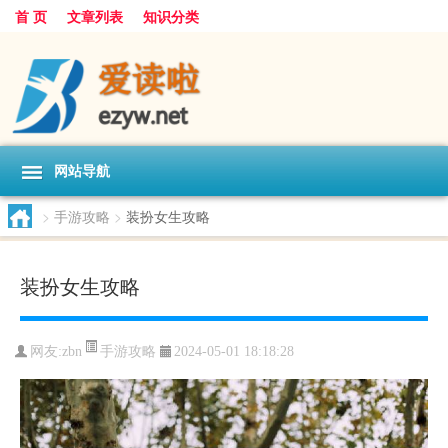
首 页
文章列表
知识分类
网站导航
>
手游攻略
>
装扮女生攻略
装扮女生攻略
手游攻略
网友:
zbn
2024-05-01 18:18:28