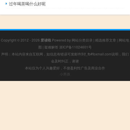
过年喝茶喝什么好呢
Copyright © 2012 - 2026
爱读啦
Powered by
网站分类目录
|
精选推荐文章
|
网站地
图
|
疑难解答
浙ICP备11024601号
声明：本站内容来自互联网，如信息有错误可发邮件到f_fb#foxmail.com说明，我们
会及时纠正，谢谢
本站仅为个人兴趣爱好，不接盈利性广告及商业合作
小男孩