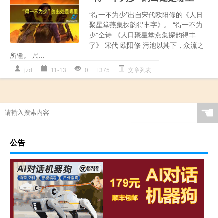
“得一不为少”出自宋代欧阳修的《人日
聚星堂燕集探韵得丰字》。 “得一不为
少”全诗 《人日聚星堂燕集探韵得丰
字》 宋代 欧阳修 污池以其下，众流之
所锺。 尺...
jzd
11-13
0
375
文章列表
☚
公告