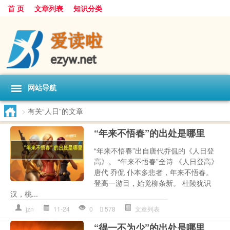
首 页
文章列表
知识分类
网站导航
>
有关“人日”的文章
“年来不悟春”的出处是哪里
“年来不悟春”出自唐代乔侃的《人日登
高》。 “年来不悟春”全诗 《人日登高》
唐代 乔侃 仆本多悲者，年来不悟春。
登高一游目，始觉柳条新。 杜陵犹识
汉，桃...
jzn
11-24
0
578
文章列表
“得一不为少”的出处是哪里