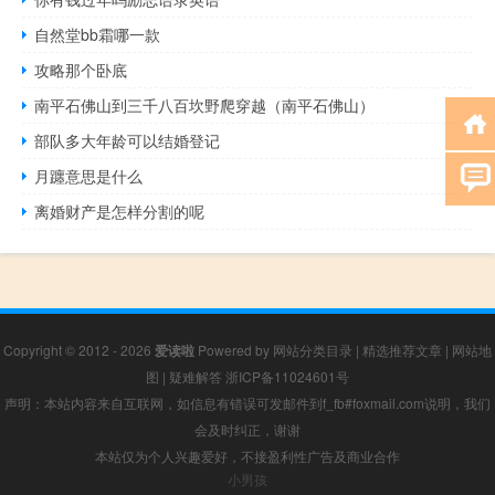
自然堂bb霜哪一款
攻略那个卧底
南平石佛山到三千八百坎野爬穿越（南平石佛山）
部队多大年龄可以结婚登记
月躔意思是什么
离婚财产是怎样分割的呢
Copyright © 2012 - 2026
爱读啦
Powered by
网站分类目录
|
精选推荐文章
|
网站地
图
|
疑难解答
浙ICP备11024601号
声明：本站内容来自互联网，如信息有错误可发邮件到f_fb#foxmail.com说明，我们
会及时纠正，谢谢
本站仅为个人兴趣爱好，不接盈利性广告及商业合作
小男孩