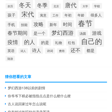
冬天
唐代
冬季
学校
农历
北京
大学
宋代
孩子
很多人
年初
年龄
寓意
工作
春节
攻略
时间
手机
新年
技能
梦幻西游
春节期间
游戏
是一个
汤圆
自己的
的人
疫情
的是
礼物
红包
还不
诗人
都是
英语
诗词
词人
费用
陆游
猜你想看的文章
梦幻西游138以前的剧情
你爷爷下棋必被指指点点是什么梗什么梗
古人说回家过年怎么说呢
你有钱过年吗励志语录英语