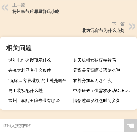
上一篇
扬州春节后哪里能玩小吃
下一篇
北方元宵节为什么点灯
相关问题
过年电灯碎裂预示什么
冬天杭州女孩穿短裤吗
去澳大利亚考什么条件
元宵是元宵啊英语怎么说
“无家归客最堪欺”的出处是哪里
衣补旁加耳刀念什么
男工装裤配什么鞋
中泰证券：供需双驱动OLED材料国产化迎来发展的战略窗口期
常州工学院王牌专业有哪些
情侣过年发红包时间多久
☚