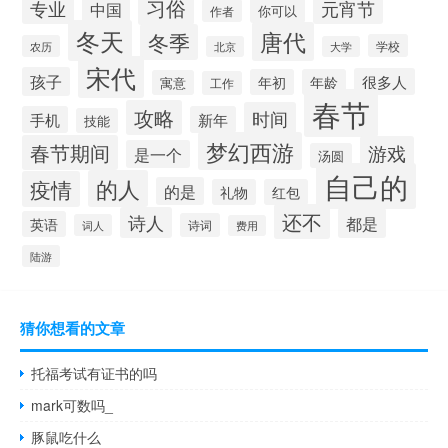
习俗
专业
元宵节
中国
你可以
作者
冬天
唐代
冬季
学校
农历
北京
大学
宋代
孩子
很多人
年初
年龄
寓意
工作
春节
攻略
时间
手机
新年
技能
梦幻西游
春节期间
游戏
是一个
汤圆
自己的
的人
疫情
的是
礼物
红包
还不
诗人
都是
英语
诗词
词人
费用
陆游
猜你想看的文章
托福考试有证书的吗
mark可数吗_
豚鼠吃什么