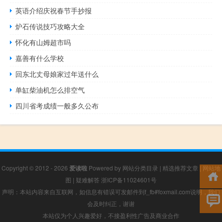
英语介绍庆祝春节手抄报
炉石传说技巧攻略大全
怀化有山姆超市吗
嘉善有什么学校
回东北丈母娘家过年送什么
单缸柴油机怎么排空气
四川省考成绩一般多久公布
Copyright © 2012 - 2026
爱读啦
Powered by
网站分类目录
|
精选推荐文章
|
网站地
图
|
疑难解答
浙ICP备11024601号
声明：本站内容来自互联网，如信息有错误可发邮件到f_fb#foxmail.com说明，我们
会及时纠正，谢谢
本站仅为个人兴趣爱好，不接盈利性广告及商业合作