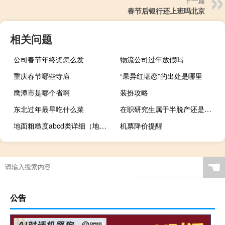
春节后银行还上班吗北京
相关问题
公司春节年终奖怎么发
物流公司过年放假吗
重庆春节哪些寺庙
“果异红堪恋”的出处是哪里
鹰潭市是哪个省啊
装扮攻略
东北过年最早吃什么菜
在职研究生属于半脱产还是不脱产
地面粗糙度abcd类详细（地面粗糙度）
机票降价提醒
☚
公告