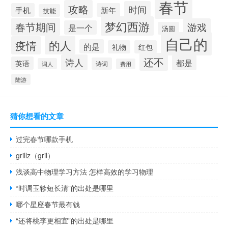
春节
攻略
时间
手机
新年
技能
梦幻西游
春节期间
游戏
是一个
汤圆
自己的
的人
疫情
的是
礼物
红包
还不
诗人
都是
英语
诗词
词人
费用
陆游
猜你想看的文章
过完春节哪款手机
grillz（gril）
浅谈高中物理学习方法 怎样高效的学习物理
“时调玉轸短长清”的出处是哪里
哪个星座春节最有钱
“还将桃李更相宜”的出处是哪里