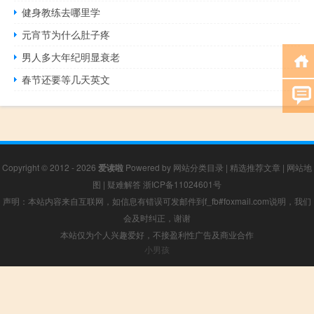
健身教练去哪里学
元宵节为什么肚子疼
男人多大年纪明显衰老
春节还要等几天英文
Copyright © 2012 - 2026
爱读啦
Powered by
网站分类目录
|
精选推荐文章
|
网站地
图
|
疑难解答
浙ICP备11024601号
声明：本站内容来自互联网，如信息有错误可发邮件到f_fb#foxmail.com说明，我们
会及时纠正，谢谢
本站仅为个人兴趣爱好，不接盈利性广告及商业合作
小男孩