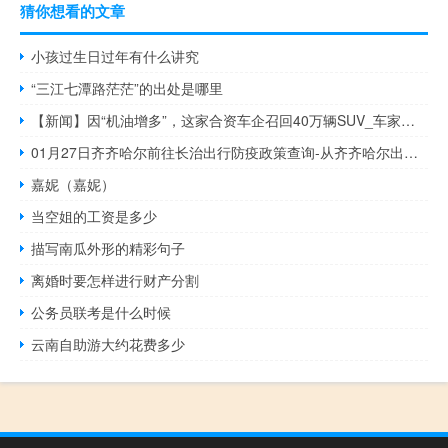
猜你想看的文章
小孩过生日过年有什么讲究
“三江七潭路茫茫”的出处是哪里
【新闻】因“机油增多”，这家合资车企召回40万辆SUV_车家号_发现车生活
01月27日齐齐哈尔前往长治出行防疫政策查询-从齐齐哈尔出发到长治的防疫政策
嘉妮（嘉妮）
当空姐的工资是多少
描写南瓜外形的精彩句子
离婚时要怎样进行财产分割
公务员联考是什么时候
云南自助游大约花费多少