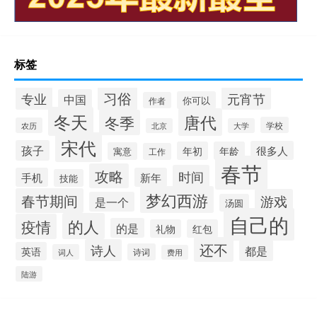
标签
习俗
专业
元宵节
中国
你可以
作者
冬天
唐代
冬季
学校
农历
北京
大学
宋代
孩子
很多人
年初
年龄
寓意
工作
春节
攻略
时间
手机
新年
技能
梦幻西游
春节期间
游戏
是一个
汤圆
自己的
的人
疫情
的是
礼物
红包
还不
诗人
都是
英语
诗词
词人
费用
陆游