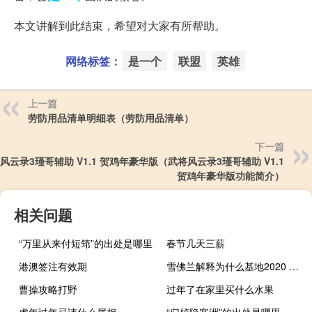
本文讲解到此结束，希望对大家有所帮助。
网络标签：
是一个
联盟
英雄
上一篇
劳防用品清单明细表（劳防用品清单）
下一篇
风云录3瑾哥辅助 V1.1 贺鸡年豪华版（武将风云录3瑾哥辅助 V1.1
贺鸡年豪华版功能简介）
相关问题
“万里从来付短筇”的出处是哪里
春节几天三薪
港澳签注有效期
雪佛兰解释为什么基地2020 Corvette黄貂鱼有全季节轮胎
曹操攻略打野
过年了在家里买什么水果
虎年过年忌讳什么属相
“归棹隐寒洲”的出处是哪里