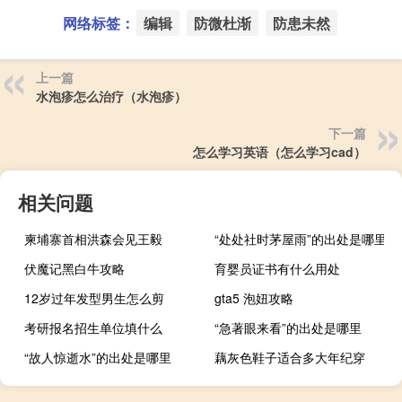
网络标签：
编辑
防微杜渐
防患未然
上一篇
水泡疹怎么治疗（水泡疹）
下一篇
怎么学习英语（怎么学习cad）
相关问题
柬埔寨首相洪森会见王毅
“处处社时茅屋雨”的出处是哪里
伏魔记黑白牛攻略
育婴员证书有什么用处
12岁过年发型男生怎么剪
gta5 泡妞攻略
考研报名招生单位填什么
“急著眼来看”的出处是哪里
“故人惊逝水”的出处是哪里
藕灰色鞋子适合多大年纪穿