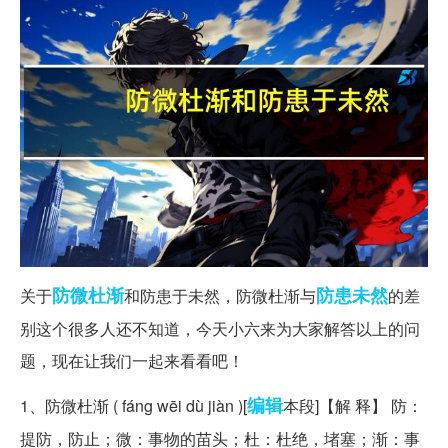
防微杜渐
防患未然
关于
和防患于未然，防微杜渐与
的差
别这个很多人还不知道，今天小六来为大家解答以上的问
题，现在让我们一起来看看吧！
编辑
1、防微杜渐 ( fáng wēi dù jiàn )[
本段]【解 释】 防：
提防，防止；微：事物的苗头；杜：杜绝，堵塞；渐：事