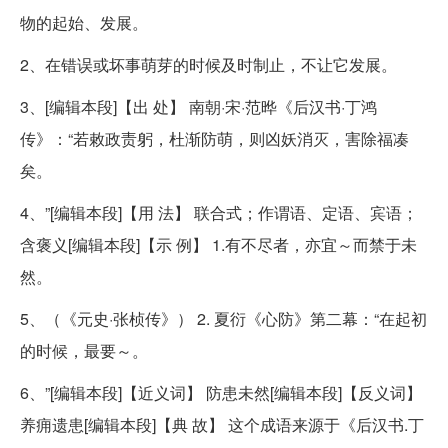
物的起始、发展。
2、在错误或坏事萌芽的时候及时制止，不让它发展。
3、[编辑本段]【出 处】 南朝·宋·范晔《后汉书·丁鸿
传》：“若敕政责躬，杜渐防萌，则凶妖消灭，害除福凑
矣。
4、”[编辑本段]【用 法】 联合式；作谓语、定语、宾语；
含褒义[编辑本段]【示 例】 1.有不尽者，亦宜～而禁于未
然。
5、（《元史·张桢传》） 2. 夏衍《心防》第二幕：“在起初
的时候，最要～。
6、”[编辑本段]【近义词】 防患未然[编辑本段]【反义词】
养痈遗患[编辑本段]【典 故】 这个成语来源于《后汉书.丁