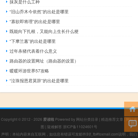
抹灰是什么工种
“旧山乔木今依然”的出处是哪里
“寡欲即将理”的出处是哪里
既能向下扎根，又能向上生长什么梗
“下摩兰蕙”的出处是哪里
过年杀猪代表着什么意义
路由器的设置网址（路由器的设置）
暖暖环游世界57攻略
“泣珠报恩君莫辞”的出处是哪里
Copyright © 2012 - 2026
爱读啦
Powered by
网站分类目录
|
精选推荐文章
|
网站地
图
|
疑难解答
浙ICP备11024601号
声明：本站内容来自互联网，如信息有错误可发邮件到f_fb#foxmail.com说明，我们