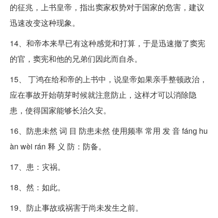
的征兆，上书皇帝，指出窦家权势对于国家的危害，建议
迅速改变这种现象。
14、和帝本来早已有这种感觉和打算，于是迅速撤了窦宪
的官，窦宪和他的兄弟们因此而自杀。
15、 丁鸿在给和帝的上书中，说皇帝如果亲手整顿政治，
应在事故开始萌芽时候就注意防止，这样才可以消除隐
患，使得国家能够长治久安。
16、防患未然 词 目 防患未然 使用频率 常用 发 音 fánɡ hu
àn wèi rán 释 义 防：防备。
17、患：灾祸。
18、然：如此。
19、防止事故或祸害于尚未发生之前。