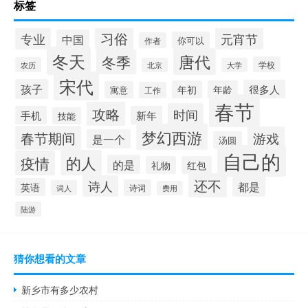
标签
习俗
专业
元宵节
中国
你可以
作者
冬天
唐代
冬季
学校
农历
北京
大学
宋代
孩子
很多人
年初
年龄
寓意
工作
春节
攻略
时间
手机
新年
技能
梦幻西游
春节期间
游戏
是一个
汤圆
自己的
的人
疫情
的是
礼物
红包
还不
诗人
都是
英语
诗词
词人
费用
陆游
猜你想看的文章
新乡市有多少农村