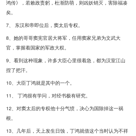
鸿传》，若敕政责躬，杜渐防萌，则凶妖销灭，害除福凑
矣。
7、 东汉和帝即位后，窦太后专权。
8、她的哥哥窦宪官居大将军，任用窦家兄弟为文武大
官，掌握着国家的军政大权。
9、看到这种现象，许多大臣心里很着急，都为汉室江山
捏了把汗。
10、大臣丁鸿就是其中的一个。
11、 丁鸿很有学问，对经书极有研究。
12、对窦太后的专权他十分气愤，决心为国除掉这一祸
根。
13、几年后，天上发生日蚀，丁鸿就借这个当时认为不祥