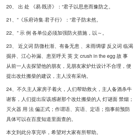
20、 出 处 《易·既济》：“君子以思患而豫防之。
21、”《乐府诗集·君子行》：“君子防未然。
22、” 示 例 各单位必须加强防火措施，以～。
23、 近义词 防微杜渐、有备无患 、未雨绸缪 反义词 临渴
掘井、江心补漏、患至呼天 英 文 crush in the egg 故 事
从前一人去探望他的朋友，见朋友家炉灶设计不合理，便
提出改灶搬柴的建议，主人没有采纳。
24、不久主人家房子着火，人们帮助救火，主人备酒杀牛
谢客，人们提出应该感谢那个改灶搬柴的人 灯谜面 禁烟；
灭火器 用 法 偏正式；作谓语、宾语、定语；指事前预防
具体可以在百度知道里面查的。
本文到此分享完毕，希望对大家有所帮助。