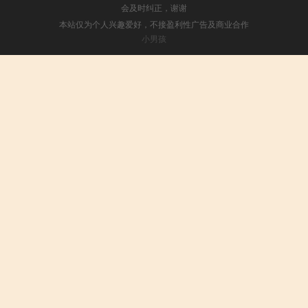
会及时纠正，谢谢
本站仅为个人兴趣爱好，不接盈利性广告及商业合作
小男孩