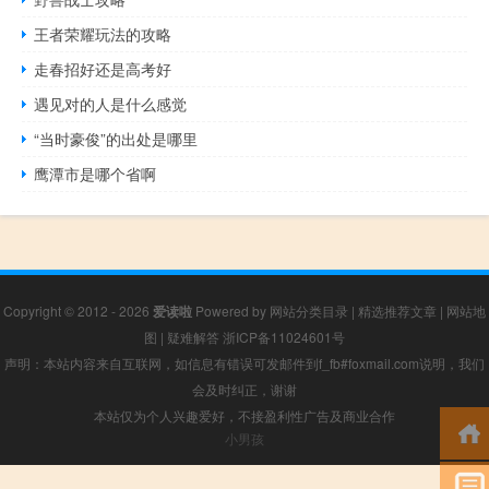
王者荣耀玩法的攻略
走春招好还是高考好
遇见对的人是什么感觉
“当时豪俊”的出处是哪里
鹰潭市是哪个省啊
Copyright © 2012 - 2026
爱读啦
Powered by
网站分类目录
|
精选推荐文章
|
网站地
图
|
疑难解答
浙ICP备11024601号
声明：本站内容来自互联网，如信息有错误可发邮件到f_fb#foxmail.com说明，我们
会及时纠正，谢谢
本站仅为个人兴趣爱好，不接盈利性广告及商业合作
小男孩