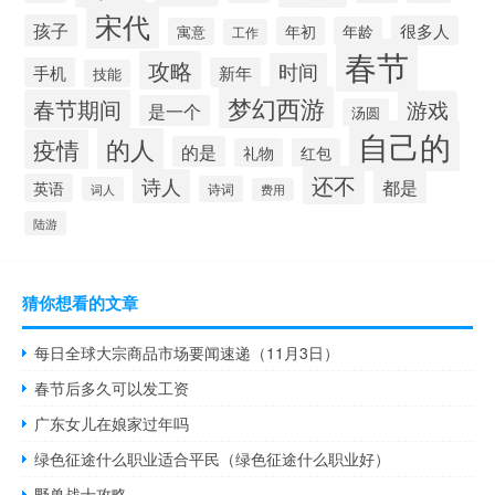
宋代
孩子
很多人
年初
年龄
寓意
工作
春节
攻略
时间
手机
新年
技能
梦幻西游
春节期间
游戏
是一个
汤圆
自己的
的人
疫情
的是
礼物
红包
还不
诗人
都是
英语
诗词
词人
费用
陆游
猜你想看的文章
每日全球大宗商品市场要闻速递（11月3日）
春节后多久可以发工资
广东女儿在娘家过年吗
绿色征途什么职业适合平民（绿色征途什么职业好）
野兽战士攻略