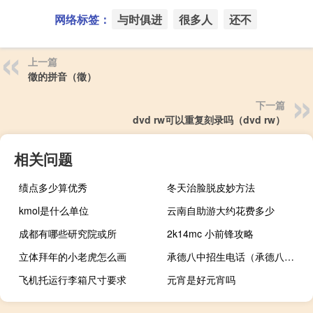
网络标签：
与时俱进
很多人
还不
上一篇
徵的拼音（徵）
下一篇
dvd rw可以重复刻录吗（dvd rw）
相关问题
绩点多少算优秀
冬天治脸脱皮妙方法
kmol是什么单位
云南自助游大约花费多少
成都有哪些研究院或所
2k14mc 小前锋攻略
立体拜年的小老虎怎么画
承德八中招生电话（承德八中）
飞机托运行李箱尺寸要求
元宵是好元宵吗