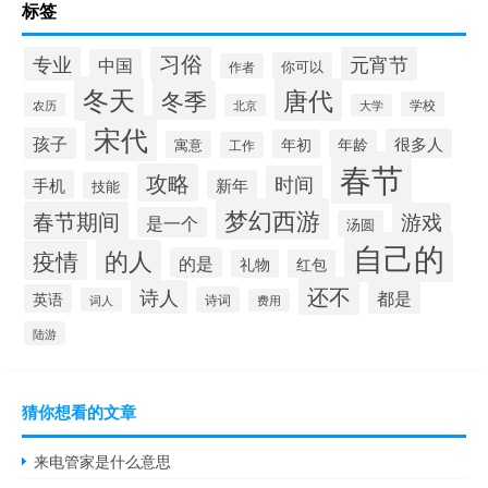
标签
习俗
专业
元宵节
中国
你可以
作者
冬天
唐代
冬季
学校
农历
北京
大学
宋代
孩子
很多人
年初
年龄
寓意
工作
春节
攻略
时间
手机
新年
技能
梦幻西游
春节期间
游戏
是一个
汤圆
自己的
的人
疫情
的是
礼物
红包
还不
诗人
都是
英语
诗词
词人
费用
陆游
猜你想看的文章
来电管家是什么意思