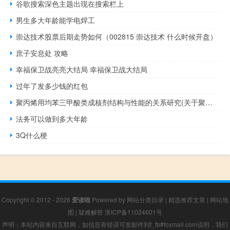
谷歌搜索深色主题出现在搜索栏上
男生多大年龄能学电焊工
崇达技术股票后期走势如何（002815 崇达技术 什么时候开盘）
庶子安息处 攻略
幸福保卫战亮亮大结局 幸福保卫战大结局
过年了发多少钱的红包
聚丙烯用均苯三甲酸类成核剂结构与性能的关系研究(关于聚丙烯用均苯三甲酸类成核剂结构与性能的关系研究简述)
法务可以做到多大年龄
3Q什么梗
Copyright © 2012 - 2026
爱读啦
Powered by
网站分类目录
|
精选推荐文章
|
网站地
图
|
疑难解答
浙ICP备11024601号
声明：本站内容来自互联网，如信息有错误可发邮件到f_fb#foxmail.com说明，我们