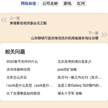
网络标签：
公司名称
家电
红河
上一篇
柬埔寨首相洪森会见王毅
下一篇
山东聊城可提供海信洗衣机维修服务地址在哪
相关问题
2022春节光环叫什么
北京高考的满分是多少
水浒传最终结局
poe挖矿攻略
元宵怎么开店
双月刊一般几号出刊（双月刊是什么意思）
i suck是什么意思（suck是什么意思）
这是三星Galaxy S20预约的最后一周
出了交通事故如何赔偿
馒头十字军 攻略