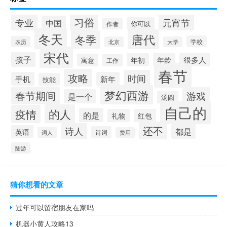
习俗
专业
元宵节
中国
你可以
作者
冬天
唐代
冬季
学校
农历
北京
大学
宋代
孩子
很多人
年初
年龄
寓意
工作
春节
攻略
时间
手机
新年
技能
梦幻西游
春节期间
游戏
是一个
汤圆
自己的
的人
疫情
的是
礼物
红包
还不
诗人
都是
英语
诗词
词人
费用
陆游
猜你想看的文章
过年可以留宿朋友在家吗
机器小黄人攻略13