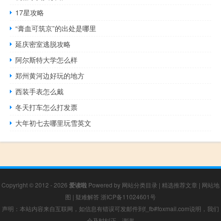
17星攻略
“膏血可筑京”的出处是哪里
延庆密室逃脱攻略
阿尔斯特大学怎么样
郑州黄河边好玩的地方
西装手表怎么戴
冬天打车怎么打发票
大年初七去哪里玩雪英文
Copyright © 2012 - 2026
爱读啦
Powered by
网站分类目录
|
精选推荐文章
|
网站地
图
|
疑难解答
浙ICP备11024601号
声明：本站内容来自互联网，如信息有错误可发邮件到f_fb#foxmail.com说明，我们
会及时纠正，谢谢