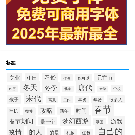
标签
习俗
专业
元宵节
中国
你可以
作者
冬天
唐代
冬季
学校
农历
北京
大学
宋代
孩子
很多人
年初
年龄
寓意
工作
春节
攻略
时间
手机
新年
技能
梦幻西游
春节期间
游戏
是一个
汤圆
自己的
的人
疫情
的是
礼物
红包