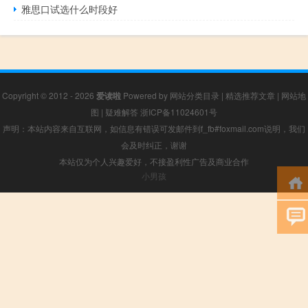
雅思口试选什么时段好
Copyright © 2012 - 2026
爱读啦
Powered by
网站分类目录
|
精选推荐文章
|
网站地
图
|
疑难解答
浙ICP备11024601号
声明：本站内容来自互联网，如信息有错误可发邮件到f_fb#foxmail.com说明，我们
会及时纠正，谢谢
本站仅为个人兴趣爱好，不接盈利性广告及商业合作
小男孩