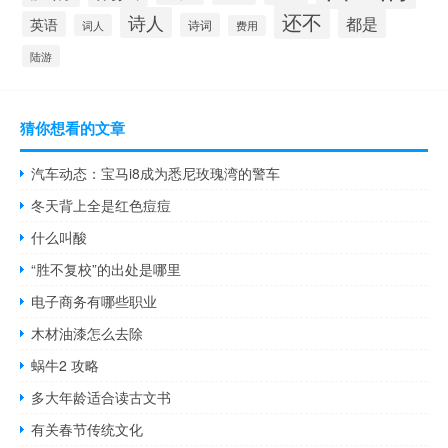
还不
诗人
都是
英语
诗词
词人
费用
陆游
猜你想看的文章
汽车动态：宝马i8成为悉尼玫瑰湾的警车
冬天背上全是红色痘痘
什么叫酸
“胜不复校”的出处是哪里
电子商务有哪些职业
木材油漆怎么去除
蜗牛2 攻略
多大年龄适合读古文书
有关春节传统文化