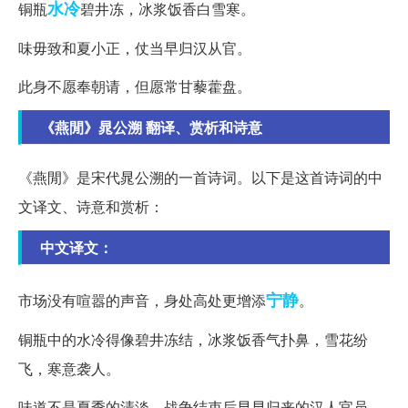
水冷
铜瓶
碧井冻，冰浆饭香白雪寒。
味毋致和夏小正，仗当早归汉从官。
此身不愿奉朝请，但愿常甘藜藿盘。
《燕閒》晁公溯 翻译、赏析和诗意
《燕閒》是宋代晁公溯的一首诗词。以下是这首诗词的中
文译文、诗意和赏析：
中文译文：
宁静
市场没有喧嚣的声音，身处高处更增添
。
铜瓶中的水冷得像碧井冻结，冰浆饭香气扑鼻，雪花纷
飞，寒意袭人。
味道不是夏季的清淡，战争结束后早早归来的汉人官员。