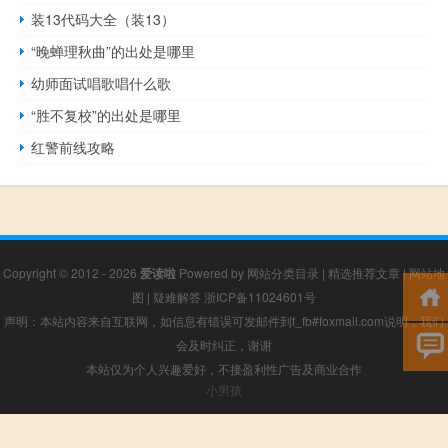
装13代码大全（装13）
“晚蝉理秋曲”的出处是哪里
幼师面试唱歌唱什么歌
“胜不复校”的出处是哪里
红警前线攻略
Copyright © 2012 - 2026
爱读啦
Powered by
网站分类目录
|
精选推荐文章
|
网站地
图
|
疑难解答
浙ICP备11024601号
声明：本站内容来自互联网，如信息有错误可发邮件到f_fb#foxmail.com说明，我们
会及时纠正，谢谢
本站仅为个人兴趣爱好，不接盈利性广告及商业合作
小男孩