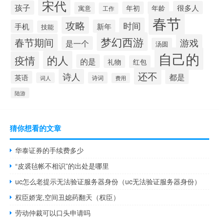
宋代
孩子
很多人
年初
年龄
寓意
工作
春节
攻略
时间
手机
新年
技能
梦幻西游
春节期间
游戏
是一个
汤圆
自己的
的人
疫情
的是
礼物
红包
还不
诗人
都是
英语
诗词
词人
费用
陆游
猜你想看的文章
华泰证券的手续费多少
“皮裘毡帐不相识”的出处是哪里
uc怎么老提示无法验证服务器身份（uc无法验证服务器身份）
权臣娇宠,空间丑媳药翻天（权臣）
劳动仲裁可以口头申请吗