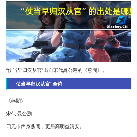
“仗当早归汉从官”出自宋代晁公溯的《燕閒》。
“仗当早归汉从官”全诗
《燕閒》
宋代 晁公溯
四无市声身燕閒，更居高明益清安。