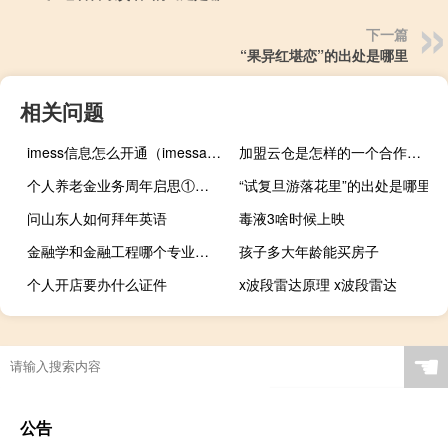
下一篇
“果异红堪恋”的出处是哪里
相关问题
imess信息怎么开通（imessag信息是什么）
加盟云仓是怎样的一个合作模式
个人养老金业务周年启思①｜辟如行远必自迩 到底什么情况嘞
“试复旦游落花里”的出处是哪里
问山东人如何拜年英语
毒液3啥时候上映
金融学和金融工程哪个专业更好一些
孩子多大年龄能买房子
个人开店要办什么证件
x波段雷达原理 x波段雷达
☚
公告