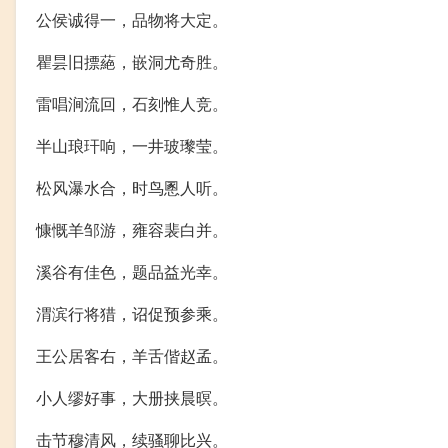
公侯诚得一，品物将大定。
瞿昙旧摽蕝，嵌洞尤奇胜。
雷唱涧流回，石刻惟人竞。
半山琅玕响，一井玻瓈莹。
松风瀑水合，时鸟慁人听。
慷慨羊邹游，雍容裴白并。
溪谷有佳色，题品益光幸。
渭滨行将猎，诏促预参乘。
王公居客右，羊舌偕赵孟。
小人缪好事，大册挟晨暝。
击节穆清风，续骚聊比兴。