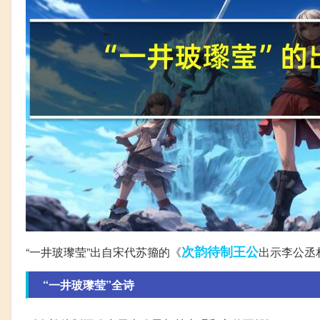
次韵
待制
王公
“一井玻瓈莹”出自宋代苏籀的《
出示李公丞
“一井玻瓈莹”全诗