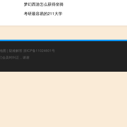
梦幻西游怎么获得坐骑
考研最容易的211大学
地图
|
疑难解答
浙ICP备11024601号
，我们会及时纠正，谢谢