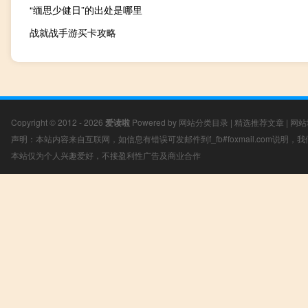
“缅思少健日”的出处是哪里
战就战手游买卡攻略
Copyright © 2012 - 2026
爱读啦
Powered by
网站分类目录
|
精选推荐文章
|
网站
声明：本站内容来自互联网，如信息有错误可发邮件到f_fb#foxmail.com说明
本站仅为个人兴趣爱好，不接盈利性广告及商业合作