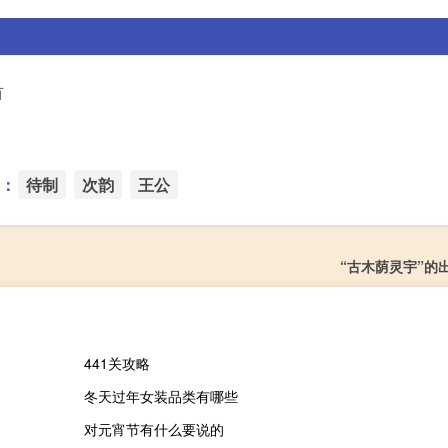
首
：
待制
次韵
王公
“古木荫灵宇”的
441关攻略
冬天过年女装品类有哪些
对元宵节有什么要说的