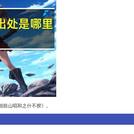
相鼓山唱和之什不揆》。