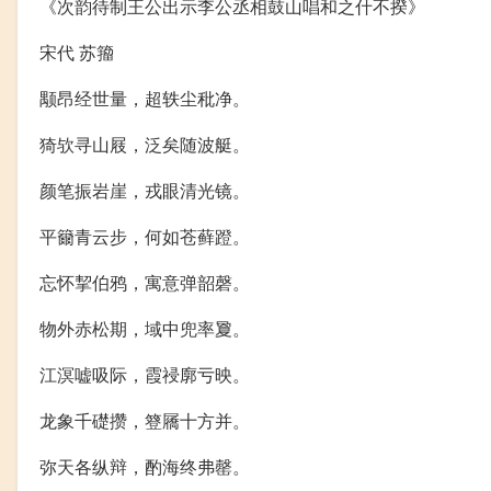
《次韵待制王公出示李公丞相鼓山唱和之什不揆》
宋代 苏籀
颙昂经世量，超轶尘秕净。
猗欤寻山屐，泛矣随波艇。
颜笔振岩崖，戎眼清光镜。
平籋青云步，何如苍藓蹬。
忘怀挈伯鸦，寓意弹韶磬。
物外赤松期，域中兜率夐。
江溟嘘吸际，霞祲廓亏映。
龙象千礎攒，簦屩十方并。
弥天各纵辩，酌海终弗罄。