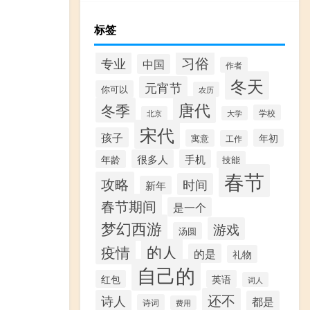
标签
习俗
专业
中国
作者
冬天
元宵节
你可以
农历
唐代
冬季
学校
北京
大学
宋代
孩子
年初
寓意
工作
很多人
手机
年龄
技能
春节
攻略
时间
新年
春节期间
是一个
梦幻西游
游戏
汤圆
的人
疫情
的是
礼物
自己的
红包
英语
词人
还不
诗人
都是
诗词
费用