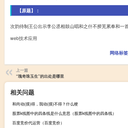
【原题】：
次韵待制王公出示李公丞相鼓山唱和之什不揆芜累奉和一
web技术应用
网络标签
上一篇
“瑰奇珠玉生”的出处是哪里
相关问题
和尚动(摸)得，我动(摸)不得？什么梗
股票k线图中的四条线是什么意思（股票k线图中的四条线）
百度竞价代运营（百度竞价）