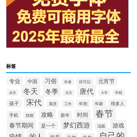
标签
习俗
专业
元宵节
中国
你可以
作者
冬天
唐代
冬季
学校
农历
北京
大学
宋代
孩子
很多人
年初
年龄
寓意
工作
春节
攻略
时间
手机
新年
技能
梦幻西游
春节期间
游戏
是一个
汤圆
自己的
的人
疫情
的是
礼物
红包