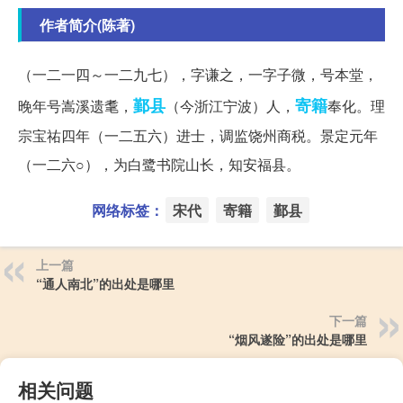
作者简介(陈著)
（一二一四～一二九七），字谦之，一字子微，号本堂，
鄞县
寄籍
晚年号嵩溪遗耄，
（今浙江宁波）人，
奉化。理
宗宝祐四年（一二五六）进士，调监饶州商税。景定元年
（一二六○），为白鹭书院山长，知安福县。
网络标签：
宋代
寄籍
鄞县
上一篇
“通人南北”的出处是哪里
下一篇
“烟风遂险”的出处是哪里
相关问题