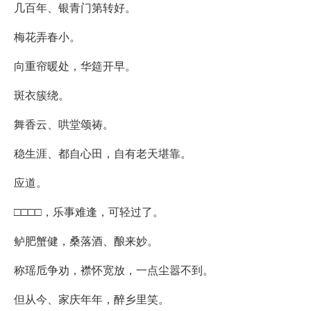
几百年、银青门第转好。
梅花弄春小。
向重帘暖处，华筵开早。
斑衣簇绕。
舞香云、哄堂颂祷。
稳生涯、都自心田，自有老天堪靠。
应道。
□□□□，乐事难逢，可轻过了。
鲈肥蟹健，桑落酒、酿来妙。
称瑶卮争劝，襟怀宽放，一点尘嚣不到。
但从今、家庆年年，醉乡里笑。