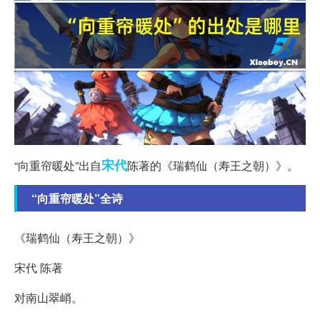
宋代
“向重帘暖处”出自
陈著的《瑞鹤仙（寿王之朝）》。
“向重帘暖处”全诗
《瑞鹤仙（寿王之朝）》
宋代 陈著
对南山翠峭。