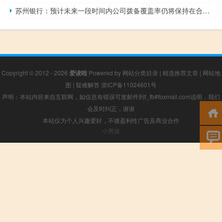
苏州银行：预计未来一段时间内公司拨备覆盖率仍将保持在合理范围内
Copyright © 2012 - 2026
爱读啦
Powered by
网站分类目录
|
精选推荐文章
|
网站地
图
|
疑难解答
浙ICP备11024601号
声明：本站内容来自互联网，如信息有错误可发邮件到f_fb#foxmail.com说明，我们
会及时纠正，谢谢
本站仅为个人兴趣爱好，不接盈利性广告及商业合作
小男孩