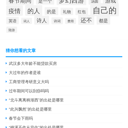
春节期间
游戏
是一个
汤圆
自己的
的人
疫情
的是
礼物
红包
还不
诗人
都是
英语
诗词
词人
费用
陆游
猜你想看的文章
武汉多大年龄不能贷款买房
大过年的作者是谁
工商管理考研意义大吗
过年期间可以刮痧吗吗
“北斗离离柄渐西”的出处是哪里
“此兴飘然”的出处是哪里
春节会下雨吗
“桃溪不作从容住”的出处是哪里