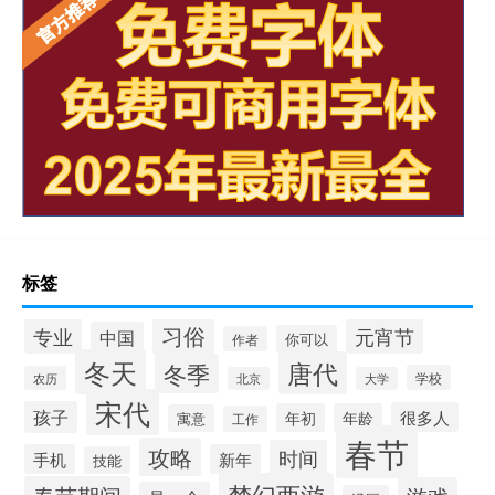
标签
习俗
专业
元宵节
中国
你可以
作者
冬天
唐代
冬季
学校
农历
北京
大学
宋代
孩子
很多人
年初
年龄
寓意
工作
春节
攻略
时间
手机
新年
技能
梦幻西游