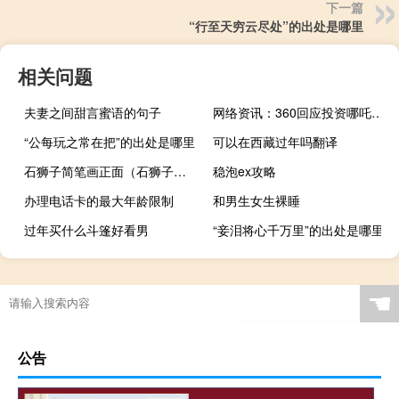
下一篇
“行至天穷云尽处”的出处是哪里
相关问题
夫妻之间甜言蜜语的句子
网络资讯：360回应投资哪吒汽车：现阶段涉及的意向书不具备法律约束力
“公每玩之常在把”的出处是哪里
可以在西藏过年吗翻译
石狮子简笔画正面（石狮子简笔画）
稳泡ex攻略
办理电话卡的最大年龄限制
和男生女生裸睡
过年买什么斗篷好看男
“妾泪将心千万里”的出处是哪里
☚
公告