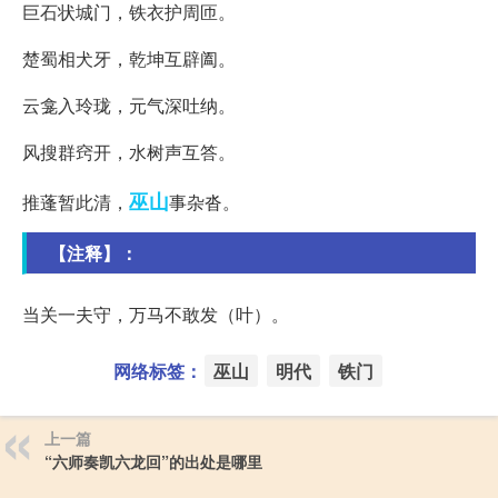
巨石状城门，铁衣护周匝。
楚蜀相犬牙，乾坤互辟阖。
云龛入玲珑，元气深吐纳。
风搜群窍开，水树声互答。
巫山
推蓬暂此清，
事杂沓。
【注释】：
当关一夫守，万马不敢发（叶）。
网络标签：
巫山
明代
铁门
上一篇
“六师奏凯六龙回”的出处是哪里