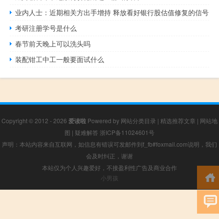
业内人士：近期相关方出手增持 释放看好银行股估值修复的信号
考研注册学号是什么
春节前天晚上可以洗头吗
装配钳工中工一般要面试什么
Copyright © 2012 - 2026
爱读啦
Powered by
网站分类目录
|
精选推荐文章
|
网站地
图
|
疑难解答
浙ICP备11024601号
声明：本站内容来自互联网，如信息有错误可发邮件到f_fb#foxmail.com说明，我们
会及时纠正，谢谢
本站仅为个人兴趣爱好，不接盈利性广告及商业合作
小男孩