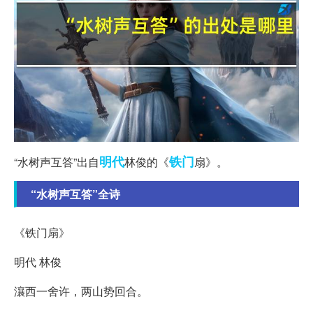
明代
铁门
“水树声互答”出自
林俊的《
扇》。
“水树声互答”全诗
《铁门扇》
明代 林俊
瀼西一舍许，两山势回合。