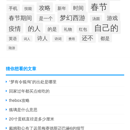
春节
攻略
时间
手机
新年
技能
梦幻西游
春节期间
游戏
是一个
汤圆
自己的
的人
疫情
的是
礼物
红包
还不
诗人
都是
英语
诗词
词人
费用
陆游
猜你想看的文章
“梦有令狐绹”的出处是哪里
回家过年都买点啥吃的
thebox攻略
殇璃是什么意思
20寸蛋糕直径是多少厘米
戴姆勒公布了远景梅赛德斯迈巴赫6的细节