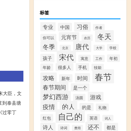
标签
习俗
专业
中国
作者
冬天
元宵节
你可以
农历
唐代
冬季
学校
北京
大学
宋代
孩子
年初
寓意
工作
很多人
手机
年龄
技能
春节
攻略
时间
新年
春节期间
是一个
末大臣，文
梦幻西游
游戏
汤圆
庄到泰县塘
的人
疫情
的是
礼物
《过零丁
自己的
红包
英语
词人
还不
诗人
都是
诗词
费用