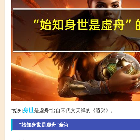
身世
“始知
是虚舟”出自宋代文天祥的《遣兴》。
“始知身世是虚舟”全诗