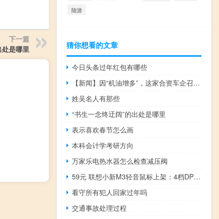
陆游
下一篇
猜你想看的文章
出处是哪里
今日头条过年红包有哪些
【新闻】因“机油增多”，这家合资车企召回40万辆SUV_车家号_发现车生活
姓吴名人有那些
“书生一念终迂阔”的出处是哪里
表示喜欢春节怎么画
本科会计学考研方向
万家乐电热水器怎么检查减压阀
59元 联想小新M3轻音鼠标上架：4档DPI可调
看守所有犯人回家过年吗
交通事故处理过程