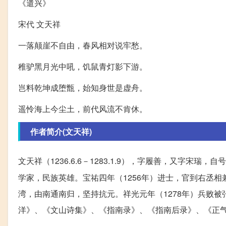
《遣兴》
宋代 文天祥
一落颠崖不自由，春风相对说牢愁。
稚驴黑月光中吼，饥鼠青灯影下游。
岂料乾坤成堕甑，始知身世是虚舟。
遥怜海上今尘土，前代风流不肯休。
作者简介(文天祥)
文天祥（1236.6.6－1283.1.9），字履善，又字宋瑞，自号
学家，民族英雄。宝祐四年（1256年）进士，官到右丞
湾，由南通南归，坚持抗元。祥光元年（1278年）兵败
洋》、《文山诗集》、《指南录》、《指南后录》、《正