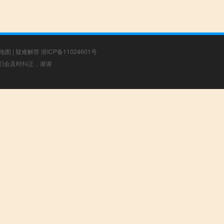
地图
|
疑难解答
浙ICP备11024601号
，我们会及时纠正，谢谢