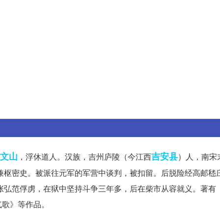
文山
吉安县
，浮休道人。汉族，吉州庐陵（今江西
）人，南宋
相兼枢密史。被派往元军的军营中谈判，被扣留。后脱险经高邮嵇
被张弘范俘虏，在狱中坚持斗争三年多，后在柴市从容就义。著有
气歌》等作品。