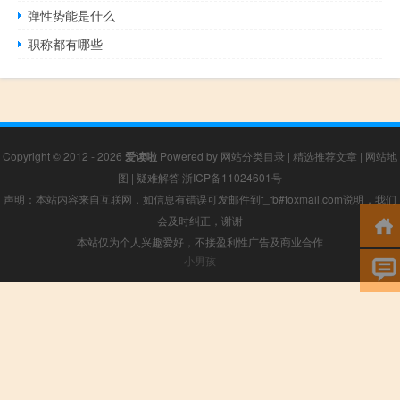
弹性势能是什么
职称都有哪些
Copyright © 2012 - 2026
爱读啦
Powered by
网站分类目录
|
精选推荐文章
|
网站地
图
|
疑难解答
浙ICP备11024601号
声明：本站内容来自互联网，如信息有错误可发邮件到f_fb#foxmail.com说明，我们
会及时纠正，谢谢
本站仅为个人兴趣爱好，不接盈利性广告及商业合作
小男孩