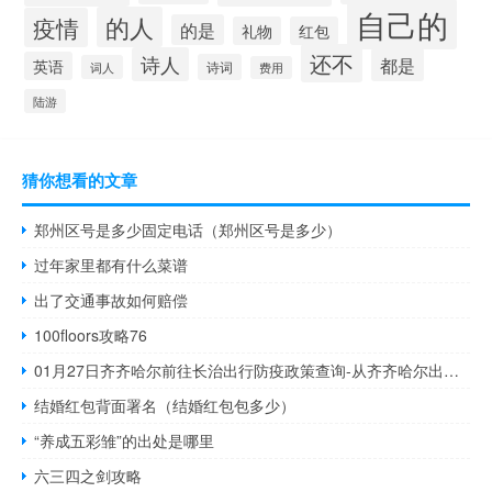
自己的
的人
疫情
的是
礼物
红包
还不
诗人
都是
英语
诗词
词人
费用
陆游
猜你想看的文章
郑州区号是多少固定电话（郑州区号是多少）
过年家里都有什么菜谱
出了交通事故如何赔偿
100floors攻略76
01月27日齐齐哈尔前往长治出行防疫政策查询-从齐齐哈尔出发到长治的防疫政策
结婚红包背面署名（结婚红包包多少）
“养成五彩雏”的出处是哪里
六三四之剑攻略