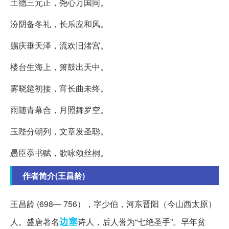
土德三元正，尧心万国同。
汾阴备冬礼，长乐应和风。
赐庆垂天泽，流欢旧渚宫。
楼台生海上，箫鼓出天中。
雾晓筵初接，宵长曲未终。
雨随青幕合，月照舞罗空。
玉陛分朝列，文章发圣聪。
愚臣忝书赋，歌咏颂丝桐。
作者简介(王昌龄)
王昌龄 (698— 756），字少伯，河东晋阳（今山西太原）
边塞
人。盛唐著名
诗人，后人誉为“七绝圣手”。早年贫