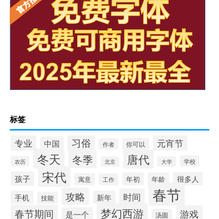
标签
习俗
专业
元宵节
中国
你可以
作者
冬天
唐代
冬季
学校
农历
北京
大学
宋代
孩子
很多人
年初
年龄
寓意
工作
春节
攻略
时间
手机
新年
技能
梦幻西游
春节期间
游戏
是一个
汤圆