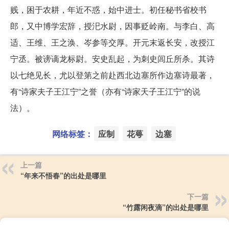
贱，困于农耕，年近不惑，始中进士。初任秘书省校书
郎，又中博学宏辞，授汜水尉，因事贬岭南。与李白、高
适、王维、王之涣、岑参等交厚。开元末返长安，改授江
宁丞。被谤谪龙标尉。安史乱起，为刺史闾丘所杀。其诗
以七绝见长，尤以登第之前赴西北边塞所作边塞诗最著，
有“诗家夫子王江宁”之誉（亦有“诗家天子王江宁”的说
法）。
网络标签：
应制
花萼
边塞
上一篇
“年来不悟春”的出处是哪里
下一篇
“竹露闲夜滴”的出处是哪里