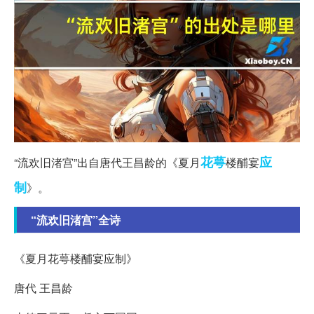
花萼
应
“流欢旧渚宫”出自唐代王昌龄的《夏月
楼酺宴
制
》。
“流欢旧渚宫”全诗
《夏月花萼楼酺宴应制》
唐代 王昌龄