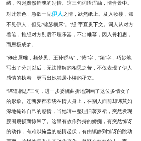
绪，勾起黯然销魂的别情。这三句词语浑融，情含景中。
伊人
对此景色，急欲一见
之情，跃然纸上。及入妆楼，却
不见伊人，但见“锦瑟横床”。“想”字直贯下文。词人从对方
着笔，推想对方别后不理乐器，不出帷幕，因入骨相思，
而思极成梦。
“倦出犀帷，频梦见、王孙骄马”，“倦”字，“频”字，巧妙地
写出了分别以后，无法排解的相思之苦，不仅表现了伊人
感情的执着，更写出她独居小楼的孑立。
“讳道相思”三句，进一步委婉曲折地刻画了这位多情女子
的形象。连魂梦都萦绕在情人身上，在别人面前却讳莫如
深地掩饰自己的感情，当她暗中整理旧著罗裙，突然发现
腰围瘦损而惊呆了。这里有故作矜持的娇痴，有突然惊讶
的动作，有难以掩盖的感情起伏，有由镇静到惊讶的跳动