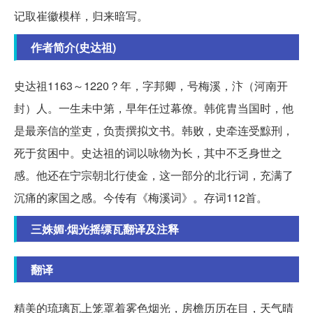
记取崔徽模样，归来暗写。
作者简介(史达祖)
史达祖1163～1220？年，字邦卿，号梅溪，汴（河南开
封）人。一生未中第，早年任过幕僚。韩侂胄当国时，他
是最亲信的堂吏，负责撰拟文书。韩败，史牵连受黥刑，
死于贫困中。史达祖的词以咏物为长，其中不乏身世之
感。他还在宁宗朝北行使金，这一部分的北行词，充满了
沉痛的家国之感。今传有《梅溪词》。存词112首。
三姝媚·烟光摇缥瓦翻译及注释
翻译
精美的琉璃瓦上笼罩着雾色烟光，房檐历历在目，天气晴