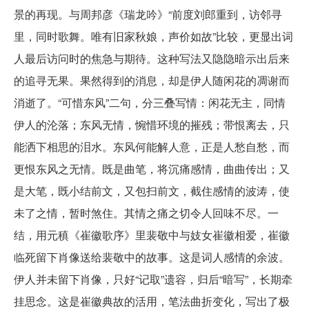
景的再现。与周邦彦《瑞龙吟》“前度刘郎重到，访邻寻
里，同时歌舞。唯有旧家秋娘，声价如故”比较，更显出词
人最后访问时的焦急与期待。这种写法又隐隐暗示出后来
的追寻无果。果然得到的消息，却是伊人随闲花的凋谢而
消逝了。“可惜东风”二句，分三叠写情：闲花无主，同情
伊人的沦落；东风无情，惋惜环境的摧残；带恨离去，只
能洒下相思的泪水。东风何能解人意，正是人愁自愁，而
更恨东风之无情。既是曲笔，将沉痛感情，曲曲传出；又
是大笔，既小结前文，又包扫前文，截住感情的波涛，使
未了之情，暂时煞住。其情之痛之切令人回味不尽。一
结，用元稹《崔徽歌序》里裴敬中与妓女崔徽相爱，崔徽
临死留下肖像送给裴敬中的故事。这是词人感情的余波。
伊人并未留下肖像，只好“记取”遗容，归后“暗写”，长期牵
挂思念。这是崔徽典故的活用，笔法曲折变化，写出了极