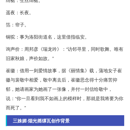
绡裙：生丝绢裙。
遥夜：长夜。
箔：帘子。
铜驼：事为洛阳街道名，这里借指临安。
询声价：周邦彦《瑞龙吟》：“访邻寻里，同时歌舞。唯有
旧家秋娘，声价如故。”
崔徽：借用一则爱情故事，据《丽情集》载，蒲地女子崔
徽与裴敬中相爱，敬中离去后，崔徽思念得十分痛苦抑
郁，她请画家为她画了一张像，并付一封信给敬中，
说：“你一旦看到我不如画上的模样时，那就是我将要为你
而死了。”
三姝媚·烟光摇缥瓦创作背景