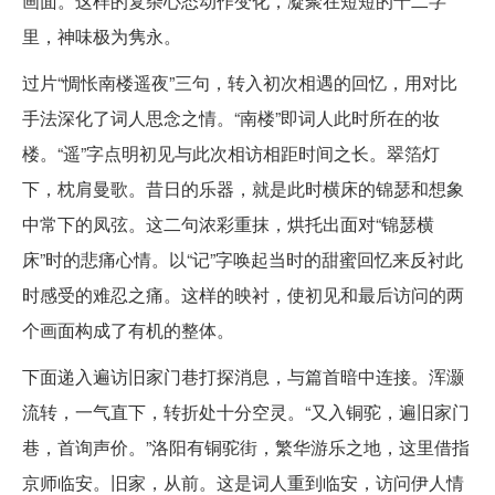
画面。这样的复杂心态动作变化，凝聚在短短的十二字
里，神味极为隽永。
过片“惆怅南楼遥夜”三句，转入初次相遇的回忆，用对比
手法深化了词人思念之情。“南楼”即词人此时所在的妆
楼。“遥”字点明初见与此次相访相距时间之长。翠箔灯
下，枕肩曼歌。昔日的乐器，就是此时横床的锦瑟和想象
中常下的凤弦。这二句浓彩重抹，烘托出面对“锦瑟横
床”时的悲痛心情。以“记”字唤起当时的甜蜜回忆来反衬此
时感受的难忍之痛。这样的映衬，使初见和最后访问的两
个画面构成了有机的整体。
下面递入遍访旧家门巷打探消息，与篇首暗中连接。浑灏
流转，一气直下，转折处十分空灵。“又入铜驼，遍旧家门
巷，首询声价。”洛阳有铜驼街，繁华游乐之地，这里借指
京师临安。旧家，从前。这是词人重到临安，访问伊人情