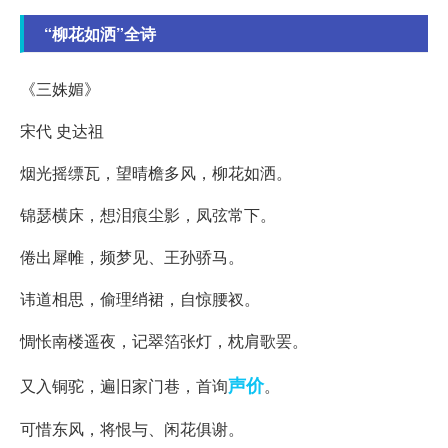
“柳花如洒”全诗
《三姝媚》
宋代 史达祖
烟光摇缥瓦，望晴檐多风，柳花如洒。
锦瑟横床，想泪痕尘影，凤弦常下。
倦出犀帷，频梦见、王孙骄马。
讳道相思，偷理绡裙，自惊腰衩。
惆怅南楼遥夜，记翠箔张灯，枕肩歌罢。
声价
又入铜驼，遍旧家门巷，首询
。
可惜东风，将恨与、闲花俱谢。