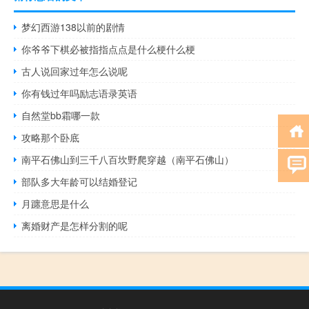
梦幻西游138以前的剧情
你爷爷下棋必被指指点点是什么梗什么梗
古人说回家过年怎么说呢
你有钱过年吗励志语录英语
自然堂bb霜哪一款
攻略那个卧底
南平石佛山到三千八百坎野爬穿越（南平石佛山）
部队多大年龄可以结婚登记
月躔意思是什么
离婚财产是怎样分割的呢