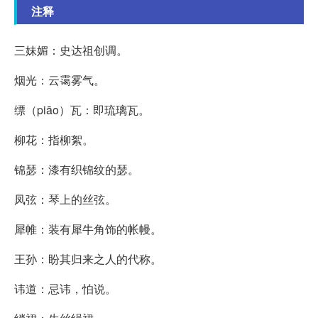
注释
三妹媚：史达祖创调。
烟光：云霭雾气。
缥（piāo）瓦：即琉璃瓦。
柳花：指柳絮。
锦瑟：漆有织锦纹的瑟。
凤弦：琴上的丝弦。
犀帷：装有犀牛角饰的帐幔。
王孙：盼其归来之人的代称。
讳道：忌讳，怕说。