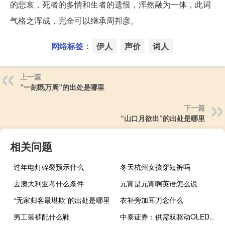
的悲哀，死者的多情和生者的遗恨，浑然融为一体，此词
气格之浑成，完全可以继承周邦彦。
网络标签：
伊人
声价
词人
上一篇
“一刻既万周”的出处是哪里
下一篇
“山口月欲出”的出处是哪里
相关问题
过年电灯碎裂预示什么
冬天杭州女孩穿短裤吗
去澳大利亚考什么条件
元宵是元宵啊英语怎么说
“无家归客最堪欺”的出处是哪里
衣补旁加耳刀念什么
男工装裤配什么鞋
中泰证券：供需双驱动OLED材料国产化迎来发展的战略窗口期