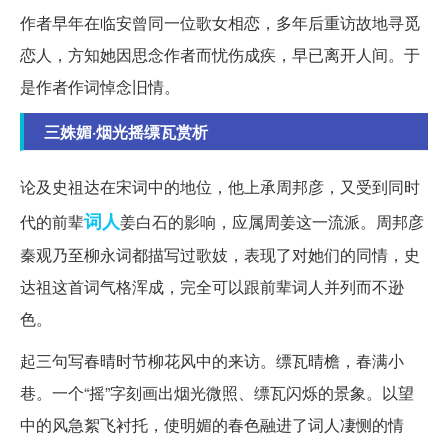
作者早年在临安曾同一位歌女相恋，多年后重访故地寻觅
恋人，方知她因思念作者而忧伤成疾，早已离开人间。于
是作者作词悼念旧情。
三姝媚·烟光摇缥瓦赏析
论及史祖达在宋词中的地位，他上承周邦彦，又受到同时
词人
代的前辈
姜白石的影响，应属周姜这一流派。周邦彦
秦观乃至柳永词都描写过歌妓，表现了对她们的同情，史
达祖这首词气格浑成，完全可以跟前辈词人并列而不逊
色。
起三句写春晴时节柳花风中的来访。缥瓦晴檐，春满小
巷。一个“摇”字刻画出烟光微照、缥瓦闪烁的景象。以望
中的风急絮飞衬托，使明媚的春色融进了词人凄恻的情