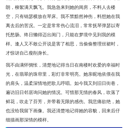
朗，柳絮满天飘飞。我急急来到她的闺房，不料人去楼
空，只有锦瑟横放在琴床。我不禁黯然神伤，料想她在我
离去后的苦况。一定是常常伤心流泪，常常抚琴弹瑟以寄
托愁肠。终日懒得迈出闺门，只能在梦境中见到我的模
样。逢人又不敢公开说是害了相思，当偷偷整理丝裙时，
才惊讶自己瘦削身长。
我不由满怀惆怅，清楚地记得当日在南楼时欢爱的幸福时
光，在翡翠的珠帘里，彩灯非常明亮。她亲昵地依偎在我
的肩头，温柔深情地把歌儿哼唱。如今我又到旧日街巷，
遍访旧日邻居询问她的情况。可惜那无情的春风，吹落了
鲜花，吹走了芬芳，并带着无限的感伤。我悲痛欲绝，她
也没给我留下画像。我还清楚地记得她的容貌，回来后仔
细描画那深情的模样。