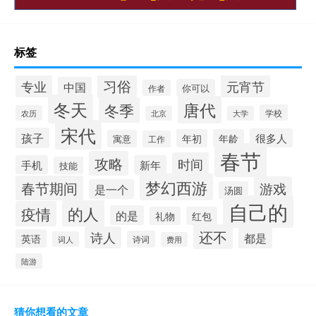
标签
习俗
专业
元宵节
中国
你可以
作者
冬天
唐代
冬季
学校
农历
北京
大学
宋代
孩子
很多人
年初
年龄
寓意
工作
春节
攻略
时间
手机
新年
技能
梦幻西游
春节期间
游戏
是一个
汤圆
自己的
的人
疫情
的是
礼物
红包
还不
诗人
都是
英语
诗词
词人
费用
陆游
猜你想看的文章