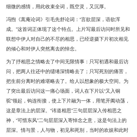
细微的感情，用此收束全词，既空灵，又沉厚。
冯煦《蒿庵论词》引毛先舒论词：“言欲层深，语欲浑
成。”这首词正体现了这个特点。上片写最后访问时所见和
联想中伊人对自己的不尽的相思，已经逆摄下片初次相见
的倾心和对伊人突然离去的悼念。
为了抒相思之情略去了中间无限情事：只写初遇和最后访
问，把两人往还中的缱绻深情略去了；只写死别的痛苦，
把生前分离时的难堪略去了。给人以想象的极大空间。为
了突出最后访问这一痛心场面，词人在下片以“又入铜
驼”领起，钩连衔接，使上下片融为一体，用笔开阖动荡，
这是章法上的层深。“讳道相思”三句层层深入传相思之
神，“可惜东风”二句层层深入寄悼念之意，这是句法上的
层深。情与景，人与物，初见和死别，当时的欢娱和此时