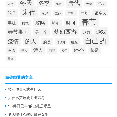
冬天
唐代
冬季
学校
农历
北京
大学
宋代
孩子
很多人
年初
年龄
寓意
工作
春节
攻略
时间
手机
新年
技能
梦幻西游
春节期间
游戏
是一个
汤圆
自己的
的人
疫情
的是
礼物
红包
还不
诗人
都是
英语
诗词
词人
费用
陆游
猜你想看的文章
转动惯量公式是什么
为什么英语要退出高考
“市井日已午”的出处是哪里
冬天喝什么酸奶最好女生