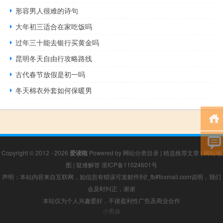
形容男人很难的诗句
大年初三适合在家吃饭吗
过年三十能去银行买黄金吗
昆明冬天自由行攻略路线
古代春节放假是初一吗
冬天棉衣外套如何保暖男
Copyright © 2012 - 2026
爱读啦
Powered by
网站分类目录
|
精选推荐文章
|
网站地
图
|
疑难解答
浙ICP备11024601号
声明：本站内容来自互联网，如信息有错误可发邮件到f_fb#foxmail.com说明，我们
会及时纠正，谢谢
本站仅为个人兴趣爱好，不接盈利性广告及商业合作
小男孩