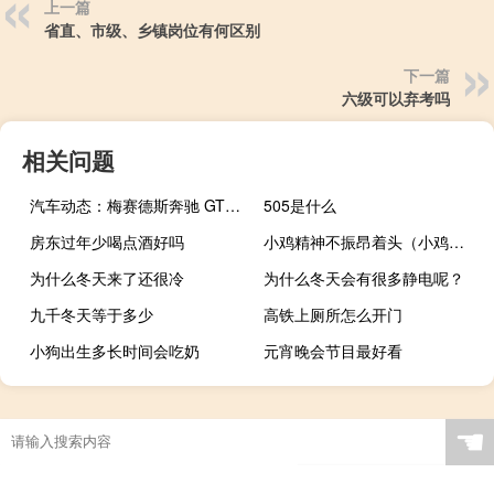
上一篇
省直、市级、乡镇岗位有何区别
下一篇
六级可以弃考吗
相关问题
汽车动态：梅赛德斯奔驰 GT和GT C Roadster加入了GT旗舰系列
505是什么
房东过年少喝点酒好吗
小鸡精神不振昂着头（小鸡精灵简介）
为什么冬天来了还很冷
为什么冬天会有很多静电呢？
九千冬天等于多少
高铁上厕所怎么开门
小狗出生多长时间会吃奶
元宵晚会节目最好看
☚