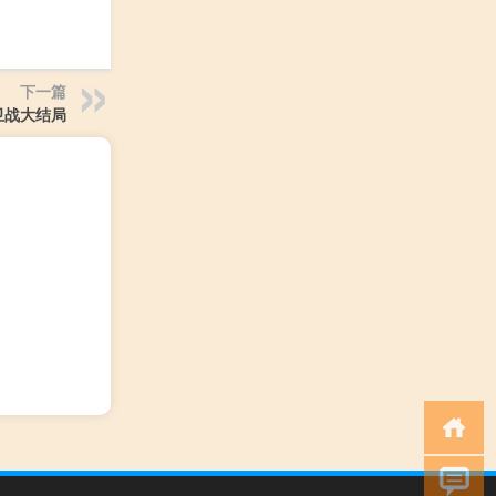
下一篇
卫战大结局