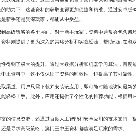
助力下，这些资料的获取变得更加便捷和精准。通过安卓版636.6
论是新手还是资深玩家，都能从中受益。
识到高级策略的各个层面。对于新手玩家，资料中通常会包含赌
，资料则提供了更为深入的策略分析和实战经验，帮助他们在游
确性得到了极大的提升。通过大数据分析和机器学习算法，百度
王中王资料中。这不仅保证了资料的时效性，也提高了其可靠性
便捷的获取渠道。用户只需下载并安装该应用，即可随时随地访问最新
也能轻松上手。此外，应用还提供了个性化的推荐功能，根据用
丰富的信息资源，还通过百度人工智能和安卓应用的技术支持，
，还是寻求高级策略，澳门王中王资料都能满足玩家的需求。