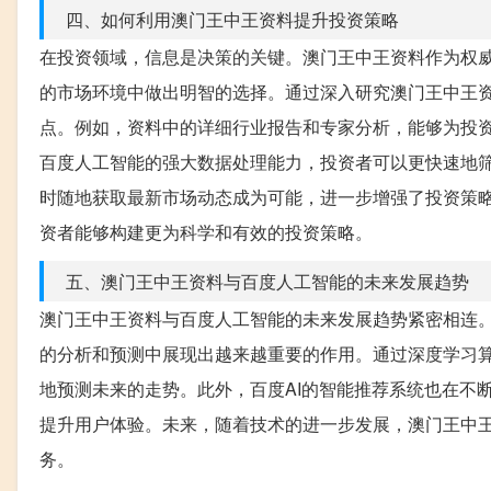
四、如何利用澳门王中王资料提升投资策略
在投资领域，信息是决策的关键。澳门王中王资料作为权
的市场环境中做出明智的选择。通过深入研究澳门王中王
点。例如，资料中的详细行业报告和专家分析，能够为投
百度人工智能的强大数据处理能力，投资者可以更快速地筛选
时随地获取最新市场动态成为可能，进一步增强了投资策
资者能够构建更为科学和有效的投资策略。
五、澳门王中王资料与百度人工智能的未来发展趋势
澳门王中王资料与百度人工智能的未来发展趋势紧密相连
的分析和预测中展现出越来越重要的作用。通过深度学习算
地预测未来的走势。此外，百度AI的智能推荐系统也在不
提升用户体验。未来，随着技术的进一步发展，澳门王中
务。