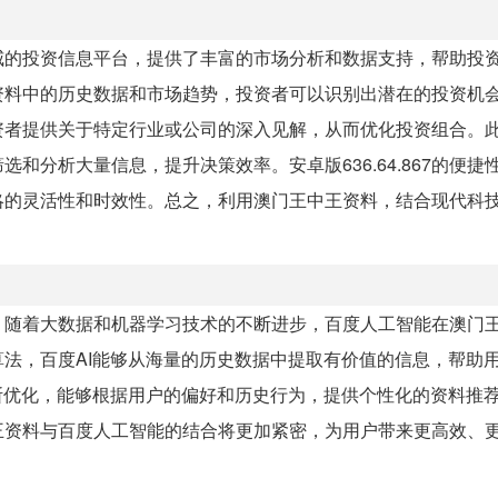
威的投资信息平台，提供了丰富的市场分析和数据支持，帮助投
资料中的历史数据和市场趋势，投资者可以识别出潜在的投资机
资者提供关于特定行业或公司的深入见解，从而优化投资组合。
和分析大量信息，提升决策效率。安卓版636.64.867的便捷
略的灵活性和时效性。总之，利用澳门王中王资料，结合现代科
。随着大数据和机器学习技术的不断进步，百度人工智能在澳门
法，百度AI能够从海量的历史数据中提取有价值的信息，帮助
断优化，能够根据用户的偏好和历史行为，提供个性化的资料推
王资料与百度人工智能的结合将更加紧密，为用户带来更高效、