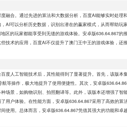
度融合。通过先进的算法和大数据分析，百度AI能够实时处理
，AI可以分析历史数据，识别出潜在的赢家模式，从而帮助玩
区的玩家都能享受到无缝的游戏体验。安卓版636.64.867的
些技术的应用，百度AI不仅提升了澳门王中王的游戏体验，还
在结合百度人工智能技术后，其性能得到了显著提升。首先，该版本
等操作，极大地提升了使用便捷性。其次，安卓版636.64.86
多种场景，如购物识别、拍照翻译等。此外，该版本还增强了智
用户体验。在性能方面，安卓版636.64.867采用了高效的算
使用。总体而言，安卓版636.64.867凭借其强大的功能和卓