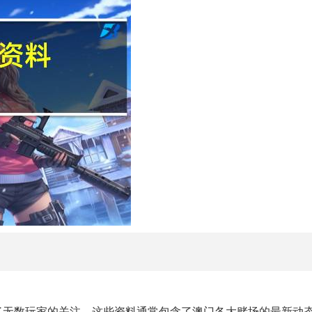
了无数玩家的关注。这些资料通常包含了澳门各大赌场的最新动