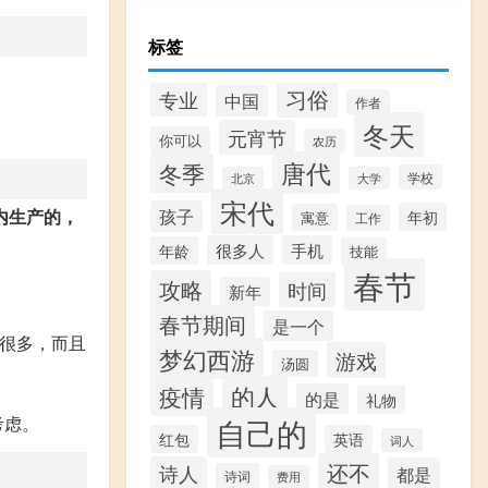
标签
习俗
专业
中国
作者
冬天
元宵节
你可以
农历
唐代
冬季
学校
北京
大学
宋代
孩子
内生产的，
年初
寓意
工作
很多人
手机
年龄
技能
春节
攻略
时间
新年
春节期间
是一个
了很多，而且
梦幻西游
游戏
汤圆
的人
疫情
的是
礼物
自己的
考虑。
红包
英语
词人
还不
诗人
都是
诗词
费用