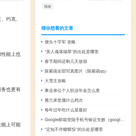
陆游
灵、约克、
猜你想看的文章
馒头十字军 攻略
“美人魂落烟翠”的出处是哪里
和性能上也
春节期间还剩几天放假
陈紫函全部写真图片（陈紫函qq）
大雪主攻略
服务也更有
事业单位个人职业年金怎么查
雅兰床垫属什么档次
每年过年吃什么菜最好
Google邮箱登陆手机号验证失败（google邮箱登陆）
性能上可能
“定知不作蟛蜞悮”的出处是哪里