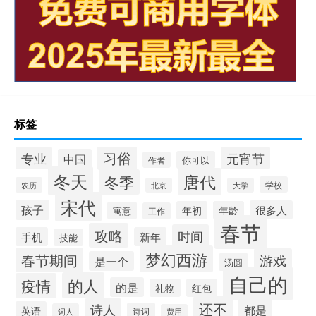
标签
习俗
专业
元宵节
中国
你可以
作者
冬天
唐代
冬季
学校
农历
北京
大学
宋代
孩子
很多人
年初
年龄
寓意
工作
春节
攻略
时间
手机
新年
技能
梦幻西游
春节期间
游戏
是一个
汤圆
自己的
的人
疫情
的是
礼物
红包
还不
诗人
都是
英语
诗词
词人
费用