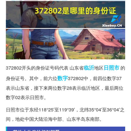
临沂
日照市
372802开头的身份证号码代表 山东省
地区
的
数字
身份证号。其中，前六位
372802中，前四位数字37
表示山东省，接下来两位数字28表示临沂地区，最后两位
数字02表示日照市。
日照市位于东经118°25′至119°39′，北纬35°04′至36°04′之
间，地处中国大陆沿海中部、山东半岛东南部。