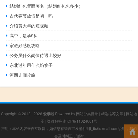
结婚红包背面署名（结婚红包包多少）
古代春节放假是初一吗
介绍黄大年的短视频
高中，是学9科
家教好感度攻略
公务员什么岗位待遇比较好
东北过年用什么馅饺子
河西走廊攻略
Copyright © 2012 - 2026
爱读啦
Powered by
网站分类目录
|
精选推荐文章
|
网站地
图
|
疑难解答
浙ICP备11024601号
声明：本站内容来自互联网，如信息有错误可发邮件到f_fb#foxmail.com说明，我们
会及时纠正，谢谢