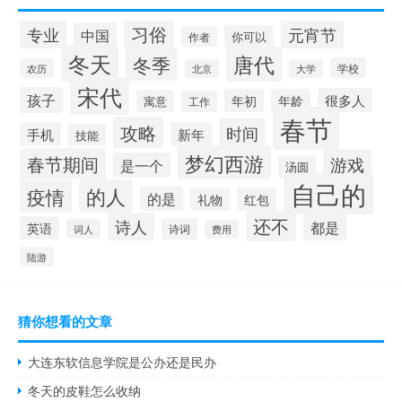
习俗
专业
元宵节
中国
你可以
作者
冬天
唐代
冬季
学校
农历
北京
大学
宋代
孩子
很多人
年初
年龄
寓意
工作
春节
攻略
时间
手机
新年
技能
梦幻西游
春节期间
游戏
是一个
汤圆
自己的
的人
疫情
的是
礼物
红包
还不
诗人
都是
英语
诗词
词人
费用
陆游
猜你想看的文章
大连东软信息学院是公办还是民办
冬天的皮鞋怎么收纳