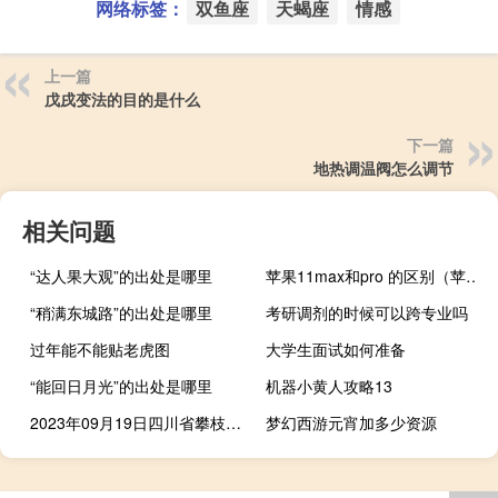
网络标签：
双鱼座
天蝎座
情感
上一篇
戊戌变法的目的是什么
下一篇
地热调温阀怎么调节
相关问题
“达人果大观”的出处是哪里
苹果11max和pro 的区别（苹果11pro和max的区别）
“稍满东城路”的出处是哪里
考研调剂的时候可以跨专业吗
过年能不能贴老虎图
大学生面试如何准备
“能回日月光”的出处是哪里
机器小黄人攻略13
2023年09月19日四川省攀枝花市疫情大数据-今日/今天疫情全网搜索最新实时消息动态情况通知播报
梦幻西游元宵加多少资源