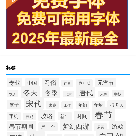
标签
习俗
专业
元宵节
中国
你可以
作者
冬天
唐代
冬季
学校
农历
北京
大学
宋代
孩子
很多人
年初
年龄
寓意
工作
春节
攻略
时间
手机
新年
技能
梦幻西游
春节期间
游戏
是一个
汤圆