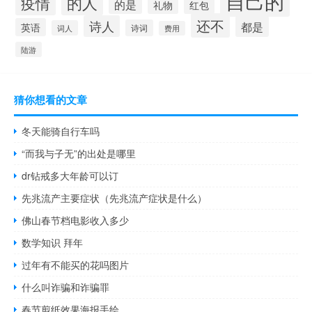
自己的
的人
疫情
的是
礼物
红包
还不
诗人
都是
英语
诗词
词人
费用
陆游
猜你想看的文章
冬天能骑自行车吗
“而我与子无”的出处是哪里
dr钻戒多大年龄可以订
先兆流产主要症状（先兆流产症状是什么）
佛山春节档电影收入多少
数学知识 拜年
过年有不能买的花吗图片
什么叫诈骗和诈骗罪
春节剪纸效果海报手绘