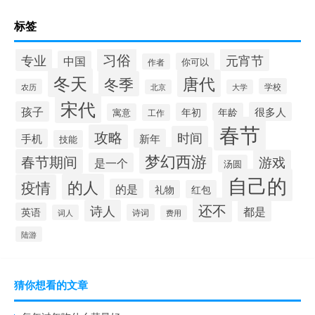
标签
习俗
专业
元宵节
中国
你可以
作者
冬天
唐代
冬季
学校
农历
北京
大学
宋代
孩子
很多人
年初
年龄
寓意
工作
春节
攻略
时间
手机
新年
技能
梦幻西游
春节期间
游戏
是一个
汤圆
自己的
的人
疫情
的是
礼物
红包
还不
诗人
都是
英语
诗词
词人
费用
陆游
猜你想看的文章