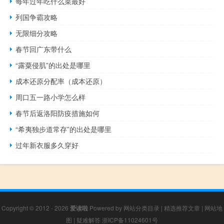
每年过年吃什么菜最好
列国争霸攻略
无限细分攻略
春节回广东带什么
“露粟侵肌”的出处是哪里
成本还原分配率（成本还原）
周口五一路小学怎么样
春节后返洛阳防疫措施如何
“希夷独步道常存”的出处是哪里
过年新衣服多久穿好
Copyright © 2012 - 2026
爱读啦
Powered by
网站分类目录
|
精选推荐文章
|
网站地
图
|
疑难解答
浙ICP备11024601号