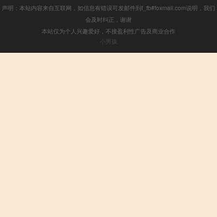
声明：本站内容来自互联网，如信息有错误可发邮件到f_fb#foxmail.com说明，我们
会及时纠正，谢谢
本站仅为个人兴趣爱好，不接盈利性广告及商业合作
小男孩