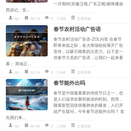
一月期间(安徽卫视,广东卫视)都将播放
西游记。安...
cjn
02-14
0
309
文章列表
春节农村活动广告语
春节农村活动广告语-ZOL问答 在春节
即将来临之际，各大商场纷纷展开广告
宣传，以吸引顾客的注意力。以下是一
些春节大卖的广告语，让我们一起来看
看： 商场正...
cjn
02-14
0
346
文章列表
春节能外出吗
春节是中国最重要的传统节日之一，也
是人们追求欢聚和旅游的时刻。然而，
随着新型冠状病毒肺炎的爆发，人们开
始产生疑问，今年春节还能外出吗？ 首
先我们来...
cjn
02-09
0
246
文章列表