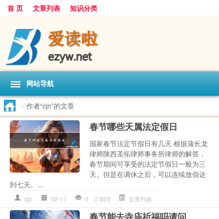
首 页
文章列表
知识分类
网站导航
>
作者“cjn”的文章
春节哪些天属法定假日
国家春节法定节假日有几天 根据蒲长龙
律师陕西圣拓律师事务所律师的解答，
春节期间可享受的法定节假日一般为三
天。但是在调休之后，可以连续放假达
到七天。...
cjn
02-17
0
923
文章列表
春节能去寺庙祈福吗请问