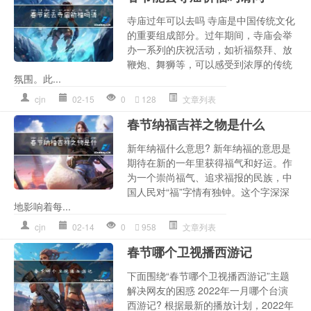
寺庙过年可以去吗 寺庙是中国传统文化
的重要组成部分。过年期间，寺庙会举
办一系列的庆祝活动，如祈福祭拜、放
鞭炮、舞狮等，可以感受到浓厚的传统
氛围。此...
cjn
02-15
0
128
文章列表
春节纳福吉祥之物是什么
新年纳福什么意思? 新年纳福的意思是
期待在新的一年里获得福气和好运。作
为一个崇尚福气、追求福报的民族，中
国人民对“福”字情有独钟。这个字深深
地影响着每...
cjn
02-14
0
958
文章列表
春节哪个卫视播西游记
下面围绕“春节哪个卫视播西游记”主题
解决网友的困惑 2022年一月哪个台演
西游记? 根据最新的播放计划，2022年