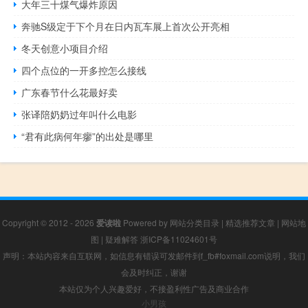
大年三十煤气爆炸原因
奔驰S级定于下个月在日内瓦车展上首次公开亮相
冬天创意小项目介绍
四个点位的一开多控怎么接线
广东春节什么花最好卖
张译陪奶奶过年叫什么电影
“君有此病何年瘳”的出处是哪里
Copyright © 2012 - 2026
爱读啦
Powered by
网站分类目录
|
精选推荐文章
|
网站地
图
|
疑难解答
浙ICP备11024601号
声明：本站内容来自互联网，如信息有错误可发邮件到f_fb#foxmail.com说明，我们
会及时纠正，谢谢
本站仅为个人兴趣爱好，不接盈利性广告及商业合作
小男孩