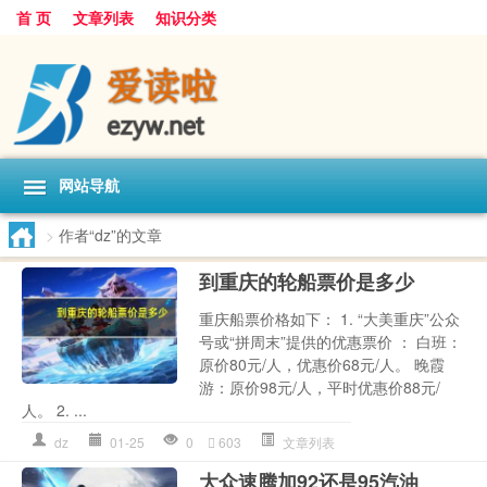
首 页
文章列表
知识分类
网站导航
>
作者“dz”的文章
到重庆的轮船票价是多少
重庆船票价格如下： 1. “大美重庆”公众
号或“拼周末”提供的优惠票价 ： 白班：
原价80元/人，优惠价68元/人。 晚霞
游：原价98元/人，平时优惠价88元/
人。 2. ...
dz
01-25
0
603
文章列表
大众速腾加92还是95汽油