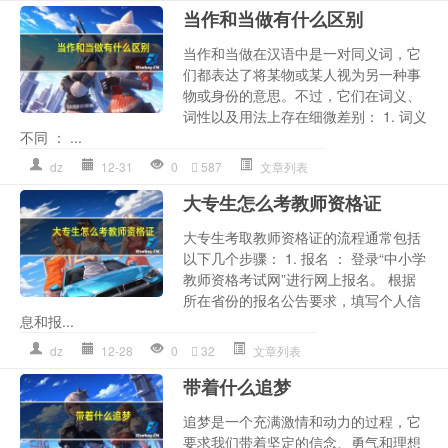
当作和当做有什么区别
当作和当做在汉语中是一对同义词，它
们都表达了将某物或某人视为另一种事
物或身份的意思。不过，它们在词义、
词性以及用法上存在细微差别： 1. 词义
不同 ： ...
dz
12-31
0
587
文章列表
大专生怎么考教师资格证
大专生考取教师资格证的流程通常包括
以下几个步骤： 1. 报名 ： 登录“中小学
教师资格考试网”进行网上报名。 根据
所在省份的报名公告要求，填写个人信
息和报...
dz
12-28
0
32
文章列表
带着什么追梦
追梦是一个充满激情和动力的过程，它
要求我们带着坚定的信念、勇气和理想