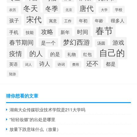
冬天
唐代
冬季
学校
农历
北京
大学
宋代
孩子
很多人
年初
年龄
寓意
工作
春节
攻略
时间
手机
新年
技能
梦幻西游
春节期间
游戏
是一个
汤圆
自己的
的人
疫情
的是
礼物
红包
还不
诗人
都是
英语
诗词
词人
费用
陆游
猜你想看的文章
湖南大众传媒职业技术学院是211大学吗
“轻轻妆缀”的出处是哪里
放量下跌意味什么（放量）