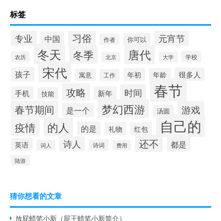
标签
习俗
专业
元宵节
中国
你可以
作者
冬天
唐代
冬季
学校
农历
北京
大学
宋代
孩子
很多人
年初
年龄
寓意
工作
春节
攻略
时间
手机
新年
技能
梦幻西游
春节期间
游戏
是一个
汤圆
自己的
的人
疫情
的是
礼物
红包
还不
诗人
都是
英语
诗词
词人
费用
陆游
猜你想看的文章
放屁蜡笔小新（屁王蜡笔小新简介）