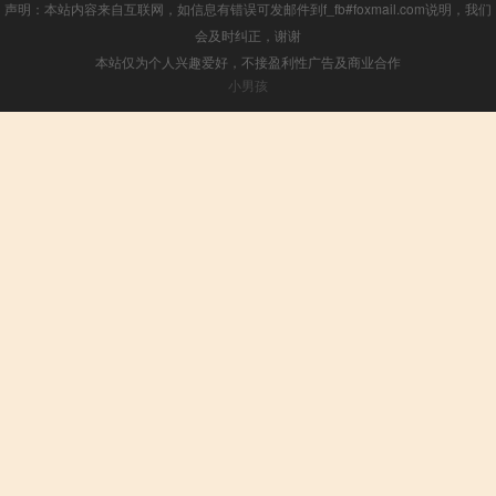
声明：本站内容来自互联网，如信息有错误可发邮件到f_fb#foxmail.com说明，我们
会及时纠正，谢谢
本站仅为个人兴趣爱好，不接盈利性广告及商业合作
小男孩