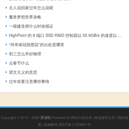
古人说回家过年怎么说呢
魔兽梦想世界攻略
一级建造师什么时候领证
HighPoint 的 8 端口 SSD RAID 控制器以 55.9GB/s 的速度以 128TB 突破存储瓶颈
“何幸南冠脱楚囚”的出处是哪里
初三怎么学好物理
点春节什么
望文主义的意思
过年前要注意哪些事情
Copyright © 2012 - 2026
爱读啦
Powered by
网站分类目录
|
精选推荐文章
|
网站地
图
|
疑难解答
浙ICP备11024601号