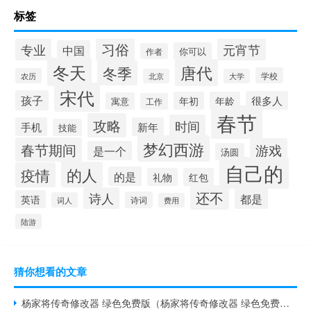
标签
习俗
专业
元宵节
中国
你可以
作者
冬天
唐代
冬季
学校
农历
北京
大学
宋代
孩子
很多人
年初
年龄
寓意
工作
春节
攻略
时间
手机
新年
技能
梦幻西游
春节期间
游戏
是一个
汤圆
自己的
的人
疫情
的是
礼物
红包
还不
诗人
都是
英语
诗词
词人
费用
陆游
猜你想看的文章
杨家将传奇修改器 绿色免费版（杨家将传奇修改器 绿色免费版功能简介）