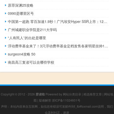
原罪深渊25攻略
0990是哪里区号
中国第一超跑 零百加速1.9秒！广汽埃安Hyper SSR上市：128.6万起
广州城建职业学院是211大学吗
“人有民人”的出处是哪里
浮动费率基金来了！3只浮动费率基金定档发售各家明星挂帅17只获批待发 到底什么情况嘞
surgeon4攻略 50
南昌高三复读可以去哪些学校
Copyright © 2012 - 2026
爱读啦
Powered by
网站分类目录
|
精选推荐文章
|
网站地
图
|
疑难解答
浙ICP备11024601号
声明：本站内容来自互联网，如信息有错误可发邮件到f_fb#foxmail.com说明，我们
会及时纠正，谢谢