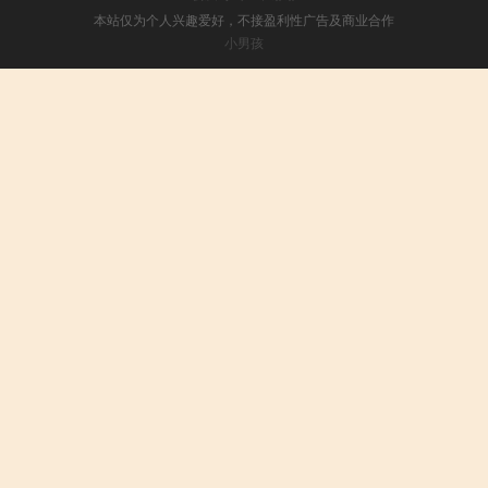
本站仅为个人兴趣爱好，不接盈利性广告及商业合作
小男孩