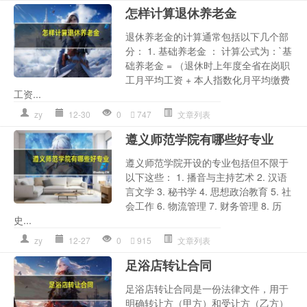
怎样计算退休养老金
退休养老金的计算通常包括以下几个部
分： 1. 基础养老金 ： 计算公式为：`基
础养老金 = （退休时上年度全省在岗职
工月平均工资 + 本人指数化月平均缴费
工资...
zy
12-30
0
747
文章列表
遵义师范学院有哪些好专业
遵义师范学院开设的专业包括但不限于
以下这些： 1. 播音与主持艺术 2. 汉语
言文学 3. 秘书学 4. 思想政治教育 5. 社
会工作 6. 物流管理 7. 财务管理 8. 历
史...
zy
12-27
0
915
文章列表
足浴店转让合同
足浴店转让合同是一份法律文件，用于
明确转让方（甲方）和受让方（乙方）