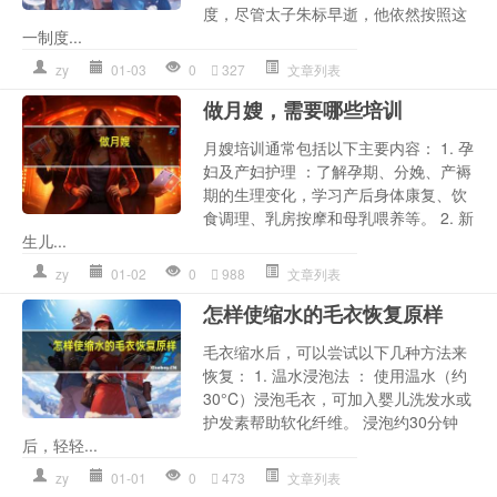
度，尽管太子朱标早逝，他依然按照这
一制度...
zy
01-03
0
327
文章列表
做月嫂，需要哪些培训
月嫂培训通常包括以下主要内容： 1. 孕
妇及产妇护理 ：了解孕期、分娩、产褥
期的生理变化，学习产后身体康复、饮
食调理、乳房按摩和母乳喂养等。 2. 新
生儿...
zy
01-02
0
988
文章列表
怎样使缩水的毛衣恢复原样
毛衣缩水后，可以尝试以下几种方法来
恢复： 1. 温水浸泡法 ： 使用温水（约
30°C）浸泡毛衣，可加入婴儿洗发水或
护发素帮助软化纤维。 浸泡约30分钟
后，轻轻...
zy
01-01
0
473
文章列表