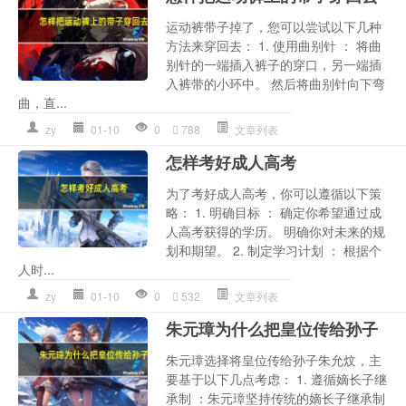
运动裤带子掉了，您可以尝试以下几种
方法来穿回去： 1. 使用曲别针 ： 将曲
别针的一端插入裤子的穿口，另一端插
入裤带的小环中。 然后将曲别针向下弯
曲，直...
zy
01-10
0
788
文章列表
怎样考好成人高考
为了考好成人高考，你可以遵循以下策
略： 1. 明确目标 ： 确定你希望通过成
人高考获得的学历。 明确你对未来的规
划和期望。 2. 制定学习计划 ： 根据个
人时...
zy
01-10
0
532
文章列表
朱元璋为什么把皇位传给孙子
朱元璋选择将皇位传给孙子朱允炆，主
要基于以下几点考虑： 1. 遵循嫡长子继
承制 ：朱元璋坚持传统的嫡长子继承制