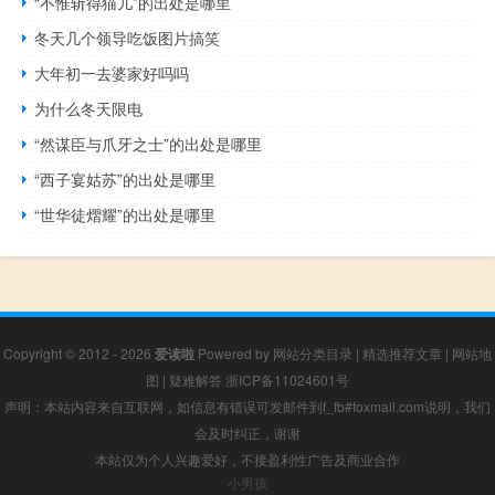
“不惟斩得猫儿”的出处是哪里
冬天几个领导吃饭图片搞笑
大年初一去婆家好吗吗
为什么冬天限电
“然谋臣与爪牙之士”的出处是哪里
“西子宴姑苏”的出处是哪里
“世华徒熠耀”的出处是哪里
Copyright © 2012 - 2026
爱读啦
Powered by
网站分类目录
|
精选推荐文章
|
网站地
图
|
疑难解答
浙ICP备11024601号
声明：本站内容来自互联网，如信息有错误可发邮件到f_fb#foxmail.com说明，我们
会及时纠正，谢谢
本站仅为个人兴趣爱好，不接盈利性广告及商业合作
小男孩