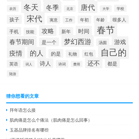
冬天
唐代
冬季
学校
农历
北京
大学
宋代
孩子
很多人
年初
年龄
寓意
工作
春节
攻略
时间
手机
新年
技能
梦幻西游
春节期间
游戏
是一个
汤圆
自己的
的人
疫情
的是
礼物
红包
还不
诗人
都是
英语
诗词
词人
费用
陆游
猜你想看的文章
拜年语怎么接
肌肉痛是怎么个痛法（肌肉痛是怎么回事）
玉器品牌排名有哪些