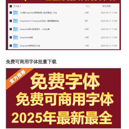
免费可商用字体批量下载