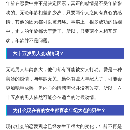
年龄在恋爱中并不是决定因素，真正的感情是不受年龄影
响的。无论年龄相差多少岁，只要两个人之间有真心的感
情，其他的因素都可以被忽略。事实上，很多成功的婚姻
中，丈夫的年龄都大于妻子。所以，只要两个人相互喜
欢，年龄并不是问题。
六十五岁男人会动情吗？
无论男人年龄多大，他们都有可能被女人打动。爱是一种
美妙的感情，与年龄无关。虽然有些人年纪大了，可能会
更加稳重成熟，但内心的情感需求并没有改变。所以，六
十五岁的男人依然可能会在适当的时候动情。
为什么现在有的女生都喜欢年纪大点的男生？
现代社会的恋爱观念已经发生了很大的变化，年龄不再是