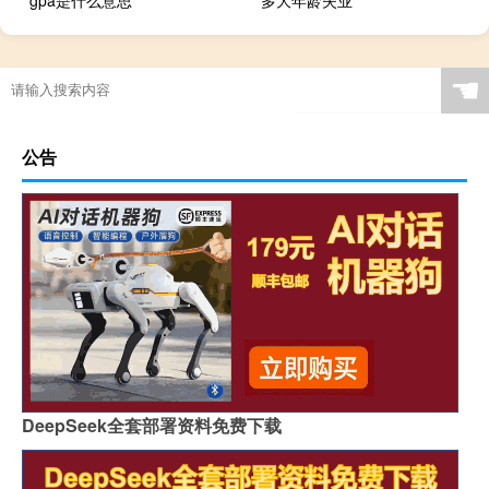
☚
公告
DeepSeek全套部署资料免费下载