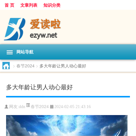
首 页
文章列表
知识分类
网站导航
>
春节2024
>
多大年龄让男人动心最好
多大年龄让男人动心最好
春节2024
网友:
ddn
2024-02-05 21:43:16