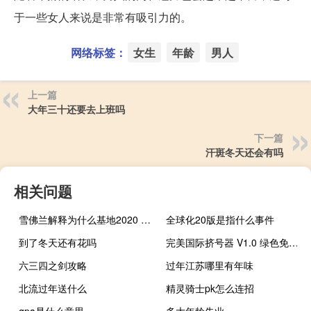
于一些女人来说是非常有吸引力的。
网络标签：
女生
年龄
男人
上一篇
大年三十还要去上班吗
下一篇
汗斑冬天还会有吗
相关问题
雪佛兰解释为什么基地2020 Corvette黄貂鱼有全季节轮胎
全球化20版是指什么事件
到了冬天还有花吗
完美国际挤号器 V1.0 绿色免费版（完美国际挤号器 V1.0 绿色免费版功能简介）
六三四之剑攻略
过年江苏哪里有年味
北流过年送什么
精灵骑士pk怎么连招
gpa是什么意思
多大年龄失业