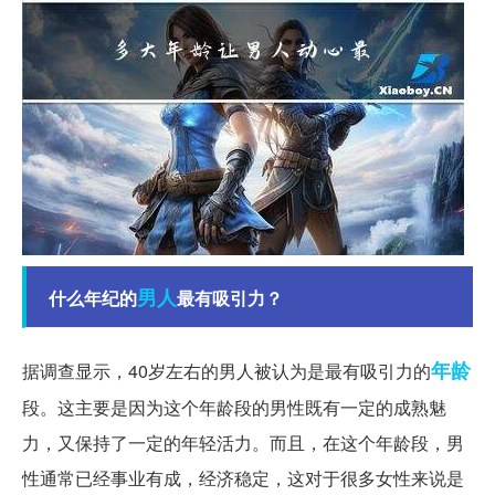
男人
什么年纪的
最有吸引力？
年龄
据调查显示，40岁左右的男人被认为是最有吸引力的
段。这主要是因为这个年龄段的男性既有一定的成熟魅
力，又保持了一定的年轻活力。而且，在这个年龄段，男
性通常已经事业有成，经济稳定，这对于很多女性来说是