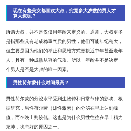
现在有些美女都喜欢大叔，究竟多大岁数的男人才
算大叔呢？
所谓大叔，并不是仅仅用年龄来定义的。通常，大叔更多
是指那些具有老成稳重气质的男性，他们可能年纪稍大，
但主要是因为他们的举止和思维方式更接近中年甚至老年
人，具有一种成熟从容的气质。所以，年龄并不是决定一
个男人是否是大叔的唯一因素。
男性荷尔蒙什么时间最高？
男性荷尔蒙的分泌水平受到生物钟和日常节律的影响。根
据研究，男性荷尔蒙（雄性激素）的分泌在早上达到峰
值，而在晚上则较低。这也是为什么男性往往在早上精力
充沛，状态好的原因之一。