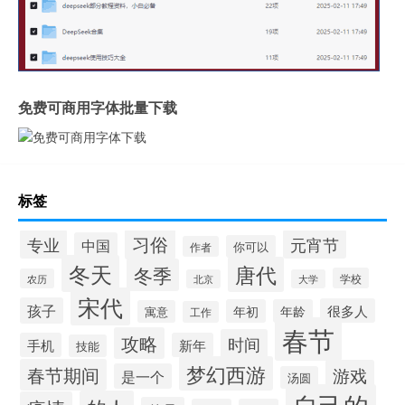
免费可商用字体批量下载
标签
习俗
专业
元宵节
中国
你可以
作者
冬天
唐代
冬季
学校
农历
北京
大学
宋代
孩子
很多人
年初
年龄
寓意
工作
春节
攻略
时间
手机
新年
技能
梦幻西游
春节期间
游戏
是一个
汤圆
自己的