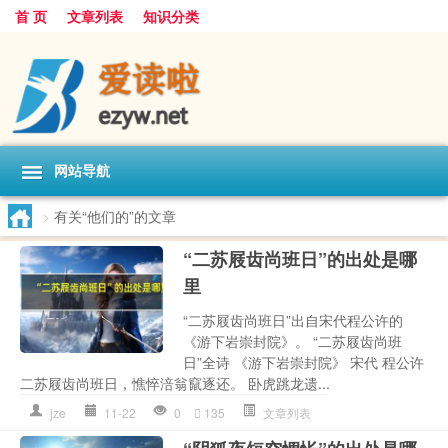
首 页
文章列表
知识分类
网站导航
>
有关“他们的”的文章
“二苏屐齿尚班日”的出处是哪
里
“二苏屐齿尚班日”出自宋代程公许的
《游下岩崇封院》。 “二苏屐齿尚班
日”全诗 《游下岩崇封院》 宋代 程公许
二苏屐齿尚班日，憔悴涪翁竄逐还。 卧虎跳龙遗...
jze
11-22
0
135
文章列表