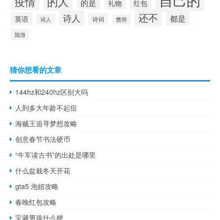
的人
疫情
的是
礼物
红包
还不
诗人
都是
英语
诗词
词人
费用
陆游
猜你想看的文章
144hz和240hz区别大吗
人到多大年龄不起痘
海贼王追寻梦想攻略
创意春节书法硬币
“牛车读古书”的出处是哪里
什么盆栽冬天开花
gta5 泡妞攻略
春晚红包攻略
宝藏男孩什么梗