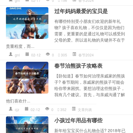
gnl
02-17
0
156
春节2024
过年妈妈最爱的宝贝是
有哪些特别受小朋友们欢迎的新年礼
物? 孩子喜欢礼物，不仅仅是因为他们
需要，更重要的是通过礼物可以感受到
父母的爱。所以送礼物的关键并不在于
贵重程度，而...
gnl
02-12
0
305
春节2024
春节治熊孩子攻略表
【卧知道】春节如何治理亲戚家的熊孩
子? 春节期间，亲戚家的熊孩子可能会
给你带来困扰。要想治理这些熊孩子，
我有几个建议。首先，与亲戚沟通了解
他们喜欢什...
cjz
02-12
0
352
文章列表
小孩过年用品有哪些
新年给宝宝买什么礼物合适? 2018年已