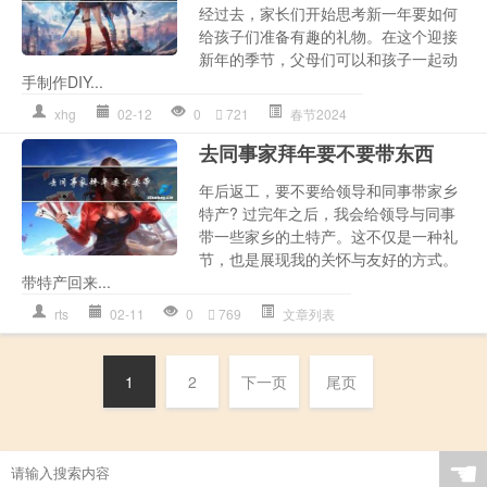
经过去，家长们开始思考新一年要如何
给孩子们准备有趣的礼物。在这个迎接
新年的季节，父母们可以和孩子一起动
手制作DIY...
xhg
02-12
0
721
春节2024
去同事家拜年要不要带东西
年后返工，要不要给领导和同事带家乡
特产? 过完年之后，我会给领导与同事
带一些家乡的土特产。这不仅是一种礼
节，也是展现我的关怀与友好的方式。
带特产回来...
rts
02-11
0
769
文章列表
1
2
下一页
尾页
☚