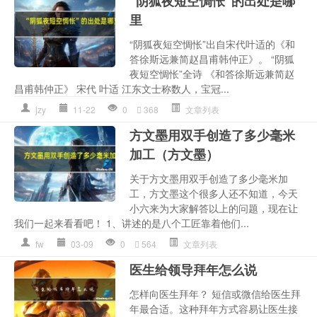
“阴狐夜短空惆怅”的出处是哪
里
“阴狐夜短空惆怅”出自宋代叶适的《和
答徐斯远兼简赵昌甫韩仲正》。 “阴狐
夜短空惆怅”全诗 《和答徐斯远兼简赵
昌甫韩仲正》 宋代 叶适 江东文士称数人，宝冠...
jzy
11-22
0
368
文章列表
方文墨用双手创造了多少毫米
加工（方文墨）
关于方文墨用双手创造了多少毫米加
工，方文墨这个很多人还不知道，今天
小六来为大家解答以上的问题，现在让
我们一起来看看吧！ 1、讲述的是八个工匠靠着他们...
fw
03-09
0
564
文章列表
医生给领导拜年怎么说
怎样向医生拜年？ 短信或微信给医生拜
年最合适。这种拜年方式容易让医生接