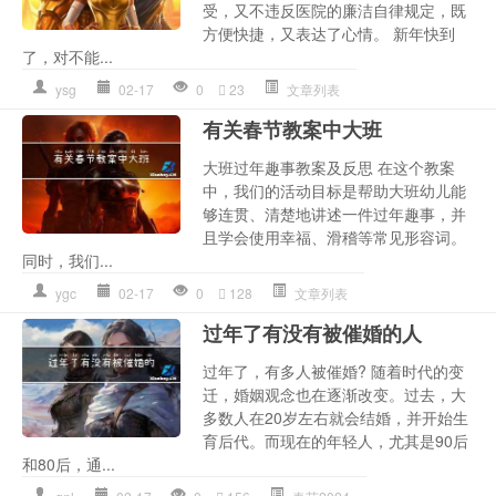
受，又不违反医院的廉洁自律规定，既
方便快捷，又表达了心情。 新年快到
了，对不能...
ysg
02-17
0
23
文章列表
有关春节教案中大班
大班过年趣事教案及反思 在这个教案
中，我们的活动目标是帮助大班幼儿能
够连贯、清楚地讲述一件过年趣事，并
且学会使用幸福、滑稽等常见形容词。
同时，我们...
ygc
02-17
0
128
文章列表
过年了有没有被催婚的人
过年了，有多人被催婚? 随着时代的变
迁，婚姻观念也在逐渐改变。过去，大
多数人在20岁左右就会结婚，并开始生
育后代。而现在的年轻人，尤其是90后
和80后，通...