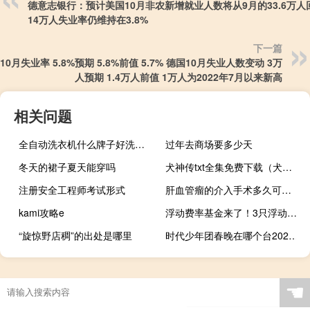
德意志银行：预计美国10月非农新增就业人数将从9月的33.6万人
14万人失业率仍维持在3.8%
下一篇
10月失业率 5.8%预期 5.8%前值 5.7% 德国10月失业人数变动 3万
人预期 1.4万人前值 1万人为2022年7月以来新高
相关问题
全自动洗衣机什么牌子好洗的干净（全自动洗衣机什么牌子好）
过年去商场要多少天
冬天的裙子夏天能穿吗
犬神传txt全集免费下载（犬神传txt全集下载）
注册安全工程师考试形式
肝血管瘤的介入手术多久可以出院（肝血管瘤的介入治疗）
kami攻略e
浮动费率基金来了！3只浮动费率基金定档发售各家明星挂帅17只获批待发 到底什么情况嘞
“旋惊野店稠”的出处是哪里
时代少年团春晚在哪个台2022小年夜
☚