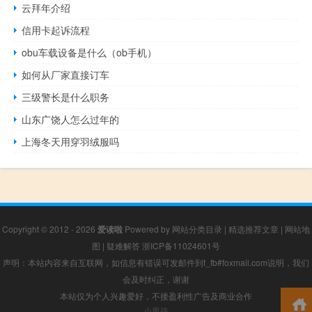
云拜年介绍
信用卡起诉流程
obu车载设备是什么（ob手机）
如何从厂家直接订车
三级警长是什么职务
山东广饶人怎么过年的
上海冬天用穿羽绒服吗
Copyright © 2012 - 2026
爱读啦
Powered by
网站分类目录
|
精选推荐文章
|
网站地
图
|
疑难解答
浙ICP备11024601号
声明：本站内容来自互联网，如信息有错误可发邮件到f_fb#foxmail.com说明，我们
会及时纠正，谢谢
本站仅为个人兴趣爱好，不接盈利性广告及商业合作
小男孩