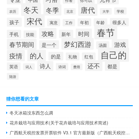
你可以
作者
冬天
唐代
冬季
学校
农历
北京
大学
宋代
孩子
很多人
年初
年龄
寓意
工作
春节
攻略
时间
手机
新年
技能
梦幻西游
春节期间
游戏
是一个
汤圆
自己的
的人
疫情
的是
礼物
红包
还不
诗人
都是
英语
诗词
词人
费用
陆游
猜你想看的文章
冬天冰箱没东西怎么调
花卉栽培与应用技术(关于花卉栽培与应用技术简述)
广西航天税控发票开票软件 V3.1 官方最新版（广西航天税控发票开票软件 V3.1 官方最新版功能简介）