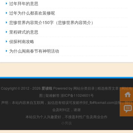
过年拜年的意思
过年为什么都喜欢装修呢
悲惨世界内容简介150字（悲惨世界内容简介）
里程碑式的意思
侦探柯南攻略
为什么闽南春节有神明活动
Copyright © 2012 - 2026
爱读啦
Powered by
网站分类目录
|
精选推荐文章
|
网站地
图
|
疑难解答
浙ICP备11024601号
声明：本站内容来自互联网，如信息有错误可发邮件到f_fb#foxmail.com说明，我们
会及时纠正，谢谢
本站仅为个人兴趣爱好，不接盈利性广告及商业合作
小男孩