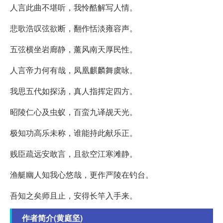
人言此曲不堪听，我怜酷解写人情。
悲歌浩叹弦欲断，翻作恬淡雍容声。
五弦横坐岩廊静，薰风南天厚民性。
人言帝力何有哉，凤凰麒麟舞虞咏。
我思五代如探汤，真人指挥定四方。
昭陵仁心及虫蚁，百蛮九译觇天光。
极知功高乐未称，谁能持此献乐正。
贱臣疏远安敢言，且欲空江寒滩静。
渔艇幽人知我心悠哉，更作严陵在钓台。
吾知之矣师且止，安得长竿入手来。
作者简介(黄庭坚)