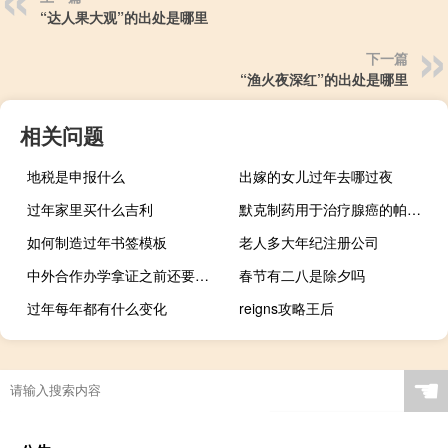
“达人果大观”的出处是哪里
下一篇
“渔火夜深红”的出处是哪里
相关问题
地税是申报什么
出嫁的女儿过年去哪过夜
过年家里买什么吉利
默克制药用于治疗腺癌的帕博利珠单抗（Keytruda）获得美国食品药品管理局（FDA）批准
如何制造过年书签模板
老人多大年纪注册公司
中外合作办学拿证之前还要参加统考考核吗
春节有二八是除夕吗
过年每年都有什么变化
reigns攻略王后
☚