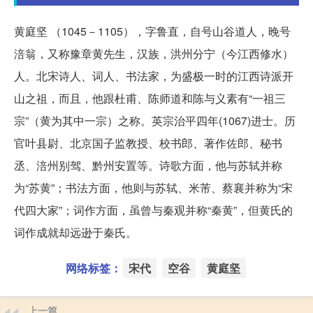
黄庭坚 （1045－1105），字鲁直，自号山谷道人，晚号
涪翁，又称豫章黄先生，汉族，洪州分宁（今江西修水）
人。北宋诗人、词人、书法家，为盛极一时的江西诗派开
山之祖，而且，他跟杜甫、陈师道和陈与义素有“一祖三
宗”（黄为其中一宗）之称。英宗治平四年(1067)进士。历
官叶县尉、北京国子监教授、校书郎、著作佐郎、秘书
丞、涪州别驾、黔州安置等。诗歌方面，他与苏轼并称
为“苏黄”；书法方面，他则与苏轼、米芾、蔡襄并称为“宋
代四大家”；词作方面，虽曾与秦观并称“秦黄”，但黄氏的
词作成就却远逊于秦氏。
网络标签：
宋代
空谷
黄庭坚
上一篇