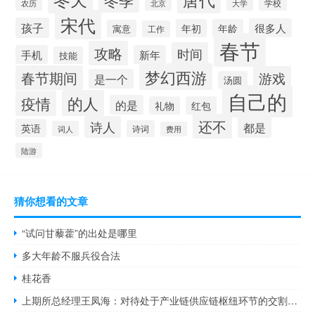
学校
农历
北京
大学
宋代
孩子
很多人
年初
年龄
寓意
工作
春节
攻略
时间
手机
新年
技能
梦幻西游
春节期间
游戏
是一个
汤圆
自己的
的人
疫情
的是
礼物
红包
还不
诗人
都是
英语
诗词
词人
费用
陆游
猜你想看的文章
“试问甘藜藿”的出处是哪里
多大年龄不服兵役合法
桂花香
上期所总经理王凤海：对待处于产业链供应链枢纽环节的交割工作上期所将一以贯之做好强监管维护期货市场平稳运行服务“保供稳价”大局为建设中国特色现代期货市场做出贡献从明年开始交易所将实施提升交割仓库质量三年行动计划从全面监管、安全治理、扶优限劣三个方面擘画交割服务高质量发展蓝图