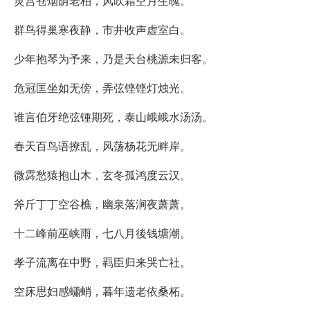
灵宫苍烟荫老柏，风吹霜空月生魄。
群鸟得巢寒夜静，市井收声虚室白。
少年抱琴为予来，乃是天台桃源未归客。
危冠匡坐如无傍，弄弦铿铿灯烛光。
谁言伯牙绝弦锺期死，泰山峨峨水汤汤。
春天百鸟语撩乱，风荡杨花无畔岸。
微霠愁猿抱山木，玄冬孤鸿度云汉。
斧斤丁丁空谷樵，幽泉落涧夜萧萧。
十二峰前巫峡雨，七八月後钱塘潮。
孝子流离在中野，羁臣归来哭亡社。
空床思妇感蠨蛸，暮年遗老依桑柘。