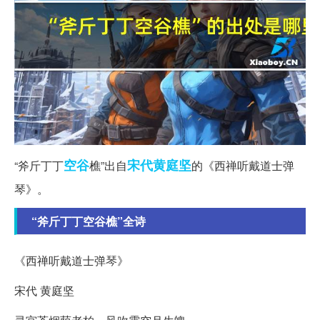
空谷
宋代
黄庭坚
“斧斤丁丁
樵”出自
的《西禅听戴道士弹
琴》。
“斧斤丁丁空谷樵”全诗
《西禅听戴道士弹琴》
宋代 黄庭坚