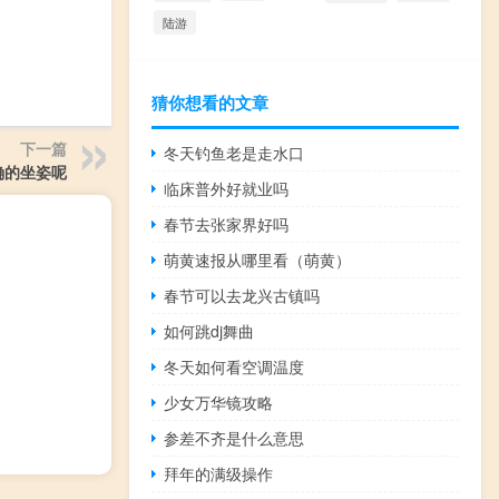
陆游
猜你想看的文章
下一篇
冬天钓鱼老是走水口
确的坐姿呢
临床普外好就业吗
春节去张家界好吗
萌黄速报从哪里看（萌黄）
春节可以去龙兴古镇吗
如何跳dj舞曲
冬天如何看空调温度
少女万华镜攻略
参差不齐是什么意思
拜年的满级操作