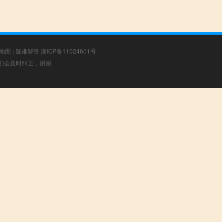
地图
|
疑难解答
浙ICP备11024601号
，我们会及时纠正，谢谢