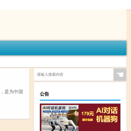
☚
，是为中国
公告