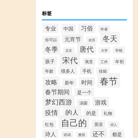
标签
习俗
专业
中国
作者
冬天
元宵节
你可以
农历
唐代
冬季
学校
北京
大学
宋代
孩子
年初
寓意
工作
很多人
手机
年龄
技能
春节
攻略
时间
新年
春节期间
是一个
梦幻西游
游戏
汤圆
的人
疫情
的是
礼物
自己的
红包
英语
词人
还不
诗人
都是
诗词
费用