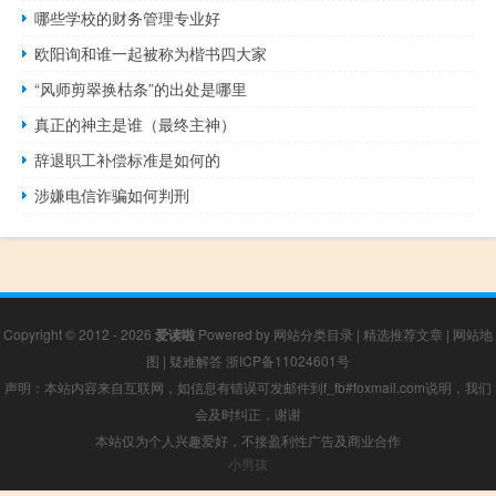
哪些学校的财务管理专业好
欧阳询和谁一起被称为楷书四大家
“风师剪翠换枯条”的出处是哪里
真正的神主是谁（最终主神）
辞退职工补偿标准是如何的
涉嫌电信诈骗如何判刑
Copyright © 2012 - 2026
爱读啦
Powered by
网站分类目录
|
精选推荐文章
|
网站地
图
|
疑难解答
浙ICP备11024601号
声明：本站内容来自互联网，如信息有错误可发邮件到f_fb#foxmail.com说明，我们
会及时纠正，谢谢
本站仅为个人兴趣爱好，不接盈利性广告及商业合作
小男孩