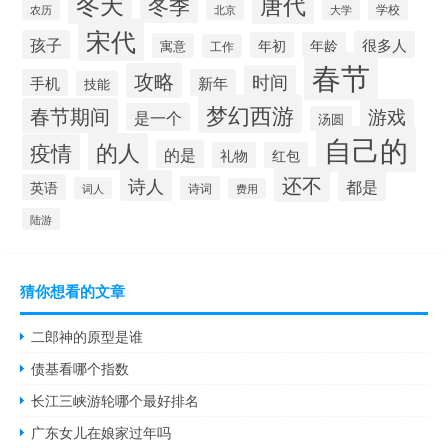
冬天
唐代
冬季
学校
农历
北京
大学
宋代
孩子
很多人
年初
年龄
寓意
工作
春节
攻略
时间
手机
新年
技能
梦幻西游
春节期间
游戏
是一个
汤圆
自己的
的人
疫情
的是
礼物
红包
还不
诗人
都是
英语
诗词
词人
费用
陆游
猜你想看的文章
二郎神的原型是谁
债基看哪个指数
长江三峡游轮哪个最好排名
广东女儿在娘家过年吗