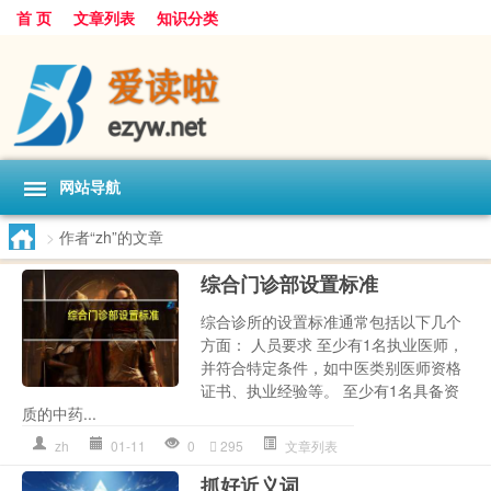
首 页
文章列表
知识分类
网站导航
>
作者“zh”的文章
综合门诊部设置标准
综合诊所的设置标准通常包括以下几个
方面： 人员要求 至少有1名执业医师，
并符合特定条件，如中医类别医师资格
证书、执业经验等。 至少有1名具备资
质的中药...
zh
01-11
0
295
文章列表
抓好近义词