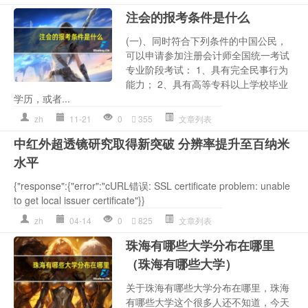
注会的报考条件是什么
(一)、同时符合下列条件的中国公民，
可以申请参加注册会计师全国统一考试
专业阶段考试： 1、具有完全民事行为
能力； 2、具有高等专科以上学校毕业
学历，或者...
zh
11-21
0
355
文章列表
中红外超透镜研究取得新突破 分辨率提升至百纳米
水平
{"response":{"error":"cURL错误: SSL certificate problem: unable
to get local issuer certificate"}}
zh
04-14
0
825
文章列表
珠海有哪些大学分布在哪里
（珠海有哪些大学）
关于珠海有哪些大学分布在哪里，珠海
有哪些大学这个很多人还不知道，今天