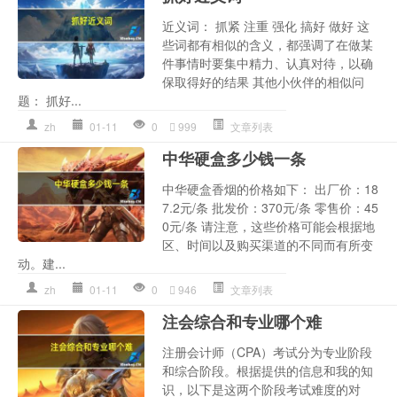
近义词： 抓紧 注重 强化 搞好 做好 这
些词都有相似的含义，都强调了在做某
件事情时要集中精力、认真对待，以确
保取得好的结果 其他小伙伴的相似问
题： 抓好...
zh
01-11
0
999
文章列表
中华硬盒多少钱一条
中华硬盒香烟的价格如下： 出厂价：18
7.2元/条 批发价：370元/条 零售价：45
0元/条 请注意，这些价格可能会根据地
区、时间以及购买渠道的不同而有所变
动。建...
zh
01-11
0
946
文章列表
注会综合和专业哪个难
注册会计师（CPA）考试分为专业阶段
和综合阶段。根据提供的信息和我的知
识，以下是这两个阶段考试难度的对